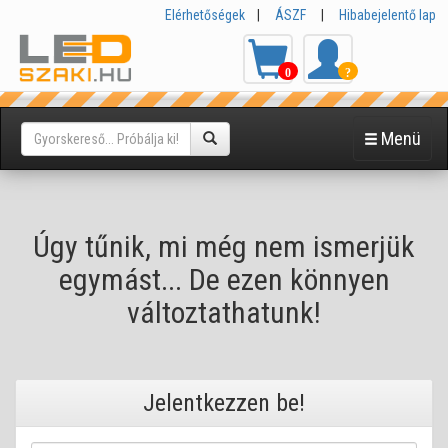
Elérhetőségek
|
ÁSZF
|
Hibabejelentő lap
0
?
Menü
Úgy tűnik, mi még nem ismerjük
egymást... De ezen könnyen
változtathatunk!
Jelentkezzen be!