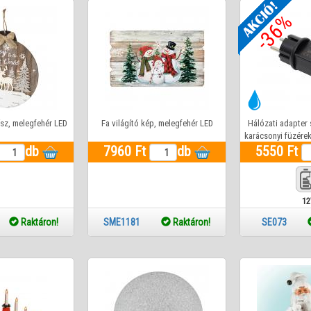
-36%
ísz, melegfehér LED
Fa világító kép, melegfehér LED
Hálózati adapter 
karácsonyi füzérek
db
7960 Ft
db
kábel nélkül! M
5550 Ft
1
80
Raktáron!
SME1181
Raktáron!
SE073