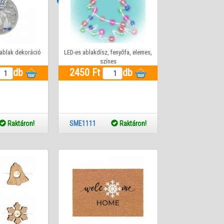
blak dekoráció
LED-es ablakdísz, fenyőfa, elemes,
színes
db
2450 Ft
db
Raktáron!
SME1111
Raktáron!