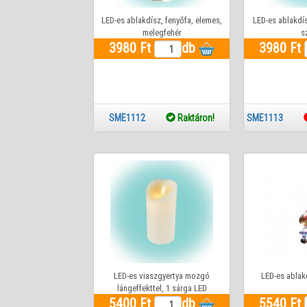
LED-es ablakdísz, fenyőfa, elemes,
LED-es ablakdís
melegfehér
s
3980 Ft
db
3980 Ft
SME1112
Raktáron!
SME1113
LED-es viaszgyertya mozgó
LED-es ablak
lángeffekttel, 1 sárga LED
5400 Ft
db
5540 Ft