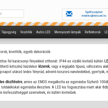
Ügyfélszolgálat:
rendeles@ledszaki.hu
Tápegység
Vezérlők
Autós LED
Mennyezeti lámpák
Reflektorok
LE
i fűzérek
torok, kivetítők, egyéb dekorációk.
i fűzérek
ítse fel karácsonyi fényekkel otthonát. IP44-es vízálló kivitelű kültéri
LE
érek
őzíthető kétszínű házdekor
lézerek
, vagy a legújabb típusú, változatos al
Mennyezeti műanyag
Zseblámpa, munkalámpa,
Hangvezérelt, DMX
Digitális, szemenként
Árumegvilágítók,
Kihangos
csapot utánzó ledes fényrúd, adventi koszorú nanoledekkel, gyertyák,
l
r
V
gok nem vízálló
álló LED lámpák
t "Retró LED"
D foglalat
s gyertyák
ábelek
Fémházas tápegységek 12V
Rádiós RGB LED vezérlők
RGB (színes) reflektor
G9 foglalat
lámpa
kemping lámpa, USB lámpa
Szelfi lámpa tripod állvány
Bluetooth hangszórók
RGB vízálló szalagok
Színes led lámpák
SOFITA foglalat
Fémházas tápegységek 24V
Sűlyesztett LED panel
Akkus led reflektor
G4 foglalat
vezérlők
LED displayek és reklámok
Disco lámpa, robotlámpa
T10 foglalatú LED
vezérelhető RGB
Kerékpár lámpa
fulhallgatok
Napelemes led reflektor
Mi-Light okos vezérlők
Vízálló tápegységek
mélysugárzók
GX53 foglalat
Palánta, növén
230V-os LED
Karácsony
T5 foglal
transzmi
Fejlá
üggönyök
edes díszítésére
, amire az EMOS megalkotta az egymásba fűzhető 100db-
 a toldalékokat egymásba illeszteni. A LED kis fogyasztása miatt akár 8
kisfeszültséggel üzemelnek, és kültéri kivitelűek.
ek
y beltérre