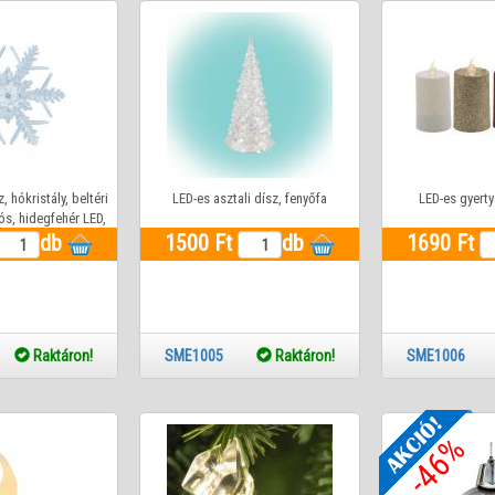
Csatlakozők, kiegészítők
 és díszek
zerek
 hókristály, beltéri
LED-es asztali dísz, fenyőfa
LED-es gyerty
ós, hidegfehér LED,
 10 x 3,5 cm
db
1500 Ft
db
1690 Ft
06
Raktáron!
SME1005
Raktáron!
SME100
-46%