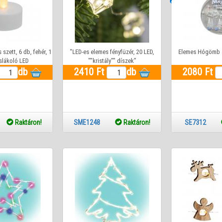
szett, 6 db, fehér, 1
"LED-es elemes fényfüzér, 20 LED,
Elemes Hógömb a
slákoló LED
""kristály"" díszek"
db
2410 Ft
db
2080 Ft
04
Raktáron!
SME1248
Raktáron!
SE7312