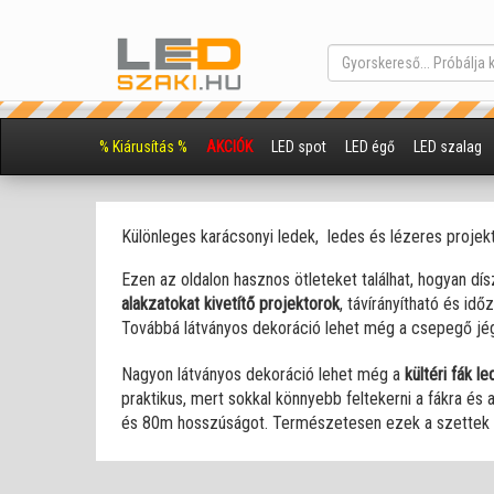
% Kiárusítás %
AKCIÓK
LED spot
LED égő
LED szalag
Színes vagy multikolor karácsony
Különleges karácsonyi ledek, ledes és lézeres projek
Hideg vagy melegfehér karácsony
Ezen az oldalon hasznos ötleteket találhat, hogyan dísz
Egyszínű vezérlők,
kapcsolók,
Éjszakai irányfények,
Sorolható egysoros fényfüz
alakzatokat kivetítő projektorok
, távírányítható és id
fényerőszabályzók
jelzőfények, gyerekszoba
Továbbá látványos dekoráció lehet még a csepegő jég
BA9S B8.3 és B8.5 foglalat
Asztali és éjjeli lámpák
Egyszínű szalagok IP20
üvegpolc LED világítás
Power Bankok
E14 foglalat
Vékony (slim) reflektor
Kazettás LED panel
Hálózati adapterek
GU10 foglalat
(dimmer)
Egyszínű vízálló szalagok
ledek, ledes gyertyák
BA15S foglalat
Led modulok
E27 foglalat
USB töltők
Felületre szerelt, LED pane
Mozgásérzékelős reflekto
Fémházas tápegységek 5
Infrás RGB LED vezérlők
MR16 foglalat
RGB szala
Kerti víz
Filamen
BAY15
Lede
K
Sorolható jégcsapok és fényf
Nagyon látványos dekoráció lehet még a
kültéri fák l
Karácsonyi fényhálók
praktikus, mert sokkal könnyebb feltekerni a fákra és
és 80m hosszúságot. Természetesen ezek a szettek is 
Dekorációs nano fonalled
Elemes karácsonyi füzérek kül vag