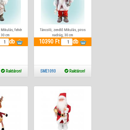
 Mikulás, fehér
Táncoló, zenélő Mikulás, piros
 30 cm
nadrág, 30 cm
db
10390 Ft
db
2
Raktáron!
SME1093
Raktáron!