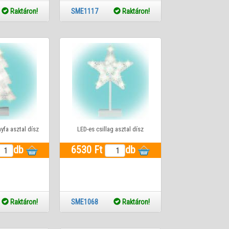
9
Raktáron!
SME1117
Raktáron!
yfa asztal dísz
LED-es csillag asztal dísz
db
6530 Ft
db
7
Raktáron!
SME1068
Raktáron!