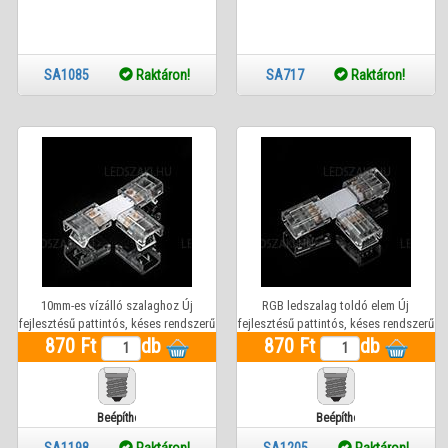
SA1085
Raktáron!
SA717
Raktáron!
10mm-es vízálló szalaghoz Új
RGB ledszalag toldó elem Új
fejlesztésű pattintós, késes rendszerű
fejlesztésű pattintós, késes rendszerű
ledszalag toldó elem( T- elágazás
870 Ft
db
870 Ft
(T - elágazás idom)
db
idom) 10mm-es szalaghoz
Beépíthető
Beépíthető