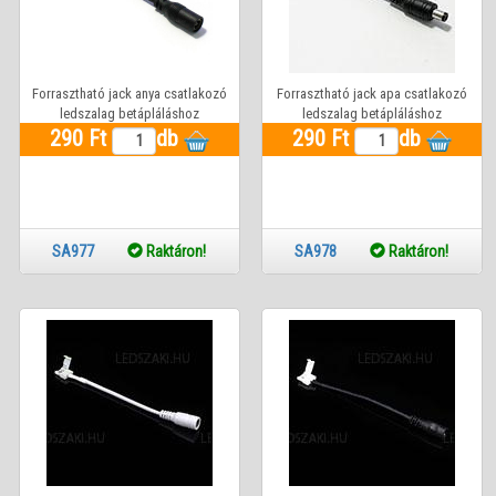
Forrasztható jack anya csatlakozó
Forrasztható jack apa csatlakozó
ledszalag betápláláshoz
ledszalag betápláláshoz
290 Ft
db
290 Ft
db
SA977
Raktáron!
SA978
Raktáron!