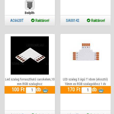
Beépíthető
AC6620T
Raktáron!
SA00142
Raktáron!
Led szalag forrasztható sarokelem,10
LED szalag 3 ágú T idom (elosztó)
mm RGB szalaghoz
10mm es RGB szalagokhoz 1 év
100 Ft
db
170 Ft
garanciával
db