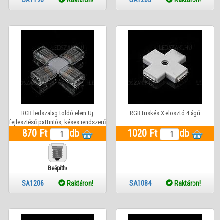
SA1198
Raktáron!
SA1205
Raktáron!
RGB ledszalag toldó elem Új
RGB tüskés X elosztó 4 ágú
fejlesztésű pattintós, késes rendszerű
870 Ft
(X - elágazás idom)
db
1020 Ft
db
Beépíthető
SA1206
Raktáron!
SA1084
Raktáron!