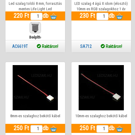
Led szalag toldó 8 mm, forrasztás
LED szalag 4 ágú X idom (elosztó)
mentes Life Light Led
10mm es RGB szalagokhoz 1 év
220 Ft
db
230 Ft
garanciával
db
Beépíthető
AC6619T
Raktáron!
SA712
Raktáron!
8mm-es szalaghoz bekötő kábel
10mm-es szalaghoz bekötő kábel
250 Ft
db
250 Ft
db