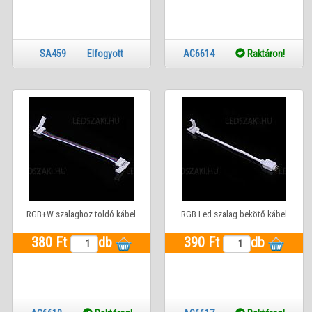
SA459 Elfogyott
AC6614
Raktáron!
RGB+W szalaghoz toldó kábel
RGB Led szalag bekötő kábel
380 Ft
db
390 Ft
db