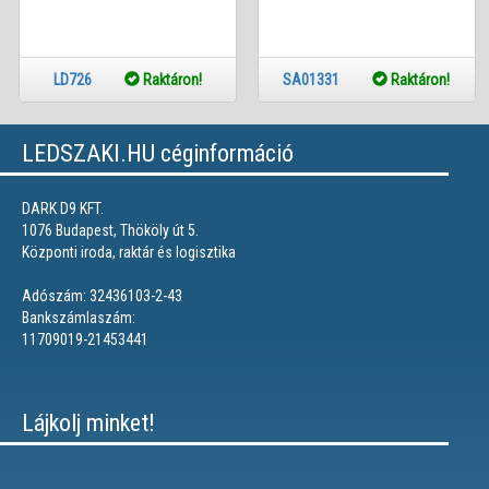
LD726
Raktáron!
SA01331
Raktáron!
LEDSZAKI.HU céginformáció
DARK D9 KFT.
1076 Budapest, Thököly út 5.
Központi iroda, raktár és logisztika
Adószám: 32436103-2-43
Bankszámlaszám:
11709019-21453441
Lájkolj minket!