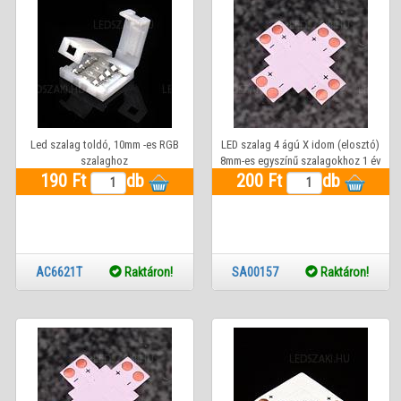
Led szalag toldó, 10mm -es RGB
LED szalag 4 ágú X idom (elosztó)
szalaghoz
8mm-es egyszínű szalagokhoz 1 év
190 Ft
db
200 Ft
garanciával
db
AC6621T
Raktáron!
SA00157
Raktáron!