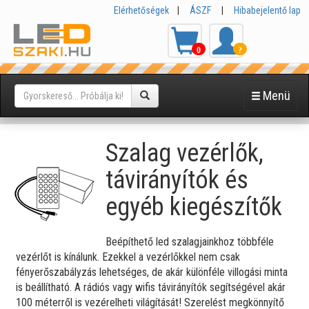
Elérhetőségek
|
ÁSZF
|
Hibabejelentő lap
0
?
Menü
Szalag vezérlők,
távirányítók és
egyéb kiegészítők
Beépíthető led szalagjainkhoz többféle
vezérlőt is kínálunk. Ezekkel a vezérlőkkel nem csak
fényerőszabályzás lehetséges, de akár különféle villogási minta
is beállítható. A rádiós vagy wifis távirányítók segítségével akár
100 méterről is vezérelheti világítását! Szerelést megkönnyítő