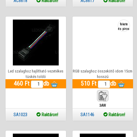
AC6618
Raktáron!
AC6617
Raktáron!
fekete
és piros
Led szalaghoz hajlítható vezetékes
RGB szalaghoz összekötő idom 15cm
tüskés toldó
hosszú
460 Ft
db
510 Ft
db
3AW
SA1023
Raktáron!
SA1146
Raktáron!