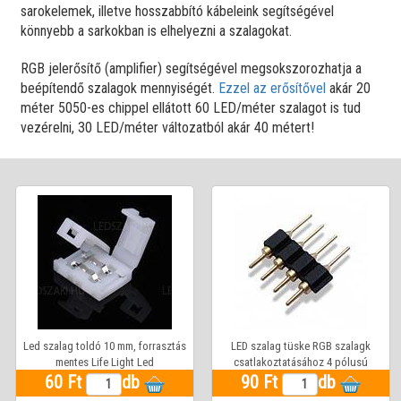
sarokelemek, illetve hosszabbító kábeleink segítségével
könnyebb a sarkokban is elhelyezni a szalagokat.
RGB jelerősítő (amplifier) segítségével megsokszorozhatja a
beépítendő szalagok mennyiségét.
Ezzel az erősítővel
akár 20
méter 5050-es chippel ellátott 60 LED/méter szalagot is tud
vezérelni, 30 LED/méter változatból akár 40 métert!
Led szalag toldó 10 mm, forrasztás
LED szalag tüske RGB szalagk
mentes Life Light Led
csatlakoztatásához 4 pólusú
60 Ft
db
90 Ft
db