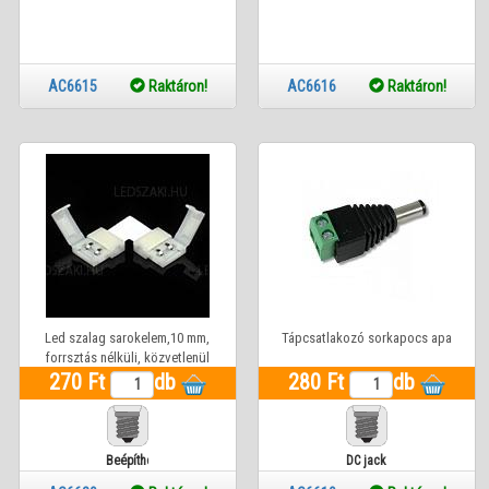
AC6615
Raktáron!
AC6616
Raktáron!
Led szalag sarokelem,10 mm,
Tápcsatlakozó sorkapocs apa
forrsztás nélküli, közvetlenül
összedugható Life Light Led ÚJ!
270 Ft
db
280 Ft
db
Beépíthető
DC jack