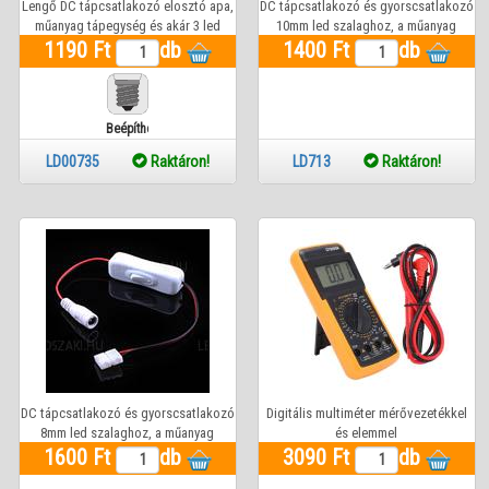
Lengő DC tápcsatlakozó elosztó apa,
DC tápcsatlakozó és gyorscsatlakozó
műanyag tápegység és akár 3 led
10mm led szalaghoz, a műanyag
szalag közvetlen csatlakoztatása. Life
1190 Ft
db
tápegység közvetlenül bele dugható!
1400 Ft
db
Light Led ÚJ!
12V, 3A, fehér színű. Life Light Led ÚJ!
Beépíthető
LD00735
Raktáron!
LD713
Raktáron!
DC tápcsatlakozó és gyorscsatlakozó
Digitális multiméter mérővezetékkel
8mm led szalaghoz, a műanyag
és elemmel
tápegység közvetlenül bele dugható!
1600 Ft
db
3090 Ft
db
12V, 3A, fehér színű. Life Light Led ÚJ!