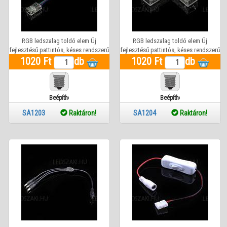
RGB ledszalag toldó elem Új
RGB ledszalag toldó elem Új
fejlesztésű pattintós, késes rendszerű
fejlesztésű pattintós, késes rendszerű
(egyenes hosszú vezetékes idom)
1020 Ft
db
1020 Ft
(90°-os vezetékes idom)
db
Beépíthető
Beépíthető
SA1203
Raktáron!
SA1204
Raktáron!