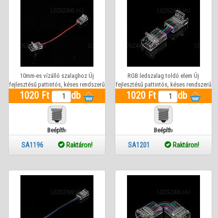
10mm-es vízálló szalaghoz Új
RGB ledszalag toldó elem Új
fejlesztésű pattintós, késes rendszerű
fejlesztésű pattintós, késes rendszerű
ledszalag toldó elem (egyenes hosszú
1020 Ft
db
1020 Ft
(egyenes vezetékes idom)
db
vezetékes idom)
Beépíthető
Beépíthető
SA1196
Raktáron!
SA1201
Raktáron!