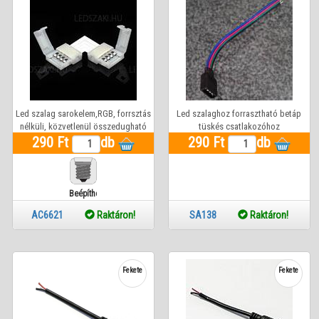
Led szalag sarokelem,RGB, forrsztás
Led szalaghoz forrasztható betáp
nélküli, közvetlenül összedugható
tüskés csatlakozóhoz
290 Ft
db
290 Ft
db
Beépíthető
AC6621
Raktáron!
SA138
Raktáron!
Fekete
Fekete