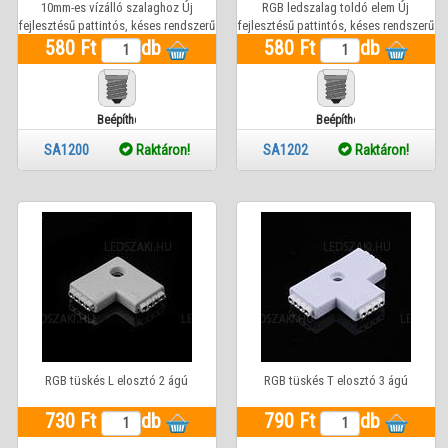
10mm-es vízálló szalaghoz Új
RGB ledszalag toldó elem Új
fejlesztésű pattintós, késes rendszerű
fejlesztésű pattintós, késes rendszerű
ledszalag toldó elem (vezetékes
580 Ft
db
580 Ft
(egyenes fix idom)
db
betáp csatlakozó idom) 10mm-es
szalaghoz
Beépíthető
Beépíthető
SA1200
Raktáron!
SA1202
Raktáron!
RGB tüskés L elosztó 2 ágú
RGB tüskés T elosztó 3 ágú
730 Ft
db
790 Ft
db