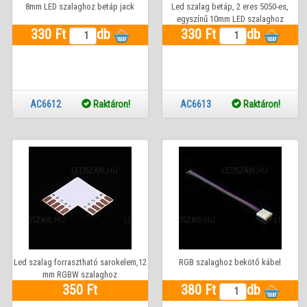
8mm LED szalaghoz betáp jack
Led szalag betáp, 2 eres 5050-es,
egyszínű 10mm LED szalaghoz
330 Ft
db
330 Ft
db
AC6612
Raktáron!
AC6613
Raktáron!
Led szalag forrasztható sarokelem,12
RGB szalaghoz bekötő kábel
mm RGBW szalaghoz
350 Ft
380 Ft
db