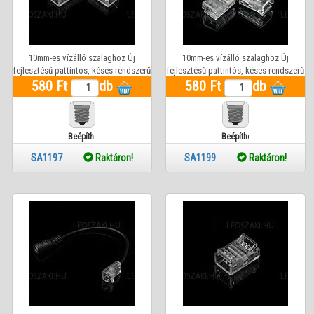
10mm-es vízálló szalaghoz Új
10mm-es vízálló szalaghoz Új
fejlesztésű pattintós, késes rendszerű
fejlesztésű pattintós, késes rendszerű
ledszalag toldó elem (90°-os
580 Ft
db
ledszalag toldó elem ( X- elágazás
580 Ft
db
vezetékes idom)
idom) 10mm-es szalaghoz
Beépíthető
Beépíthető
SA1197
Raktáron!
SA1199
Raktáron!