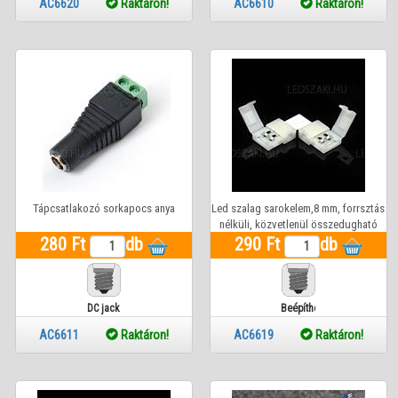
AC6620
Raktáron!
AC6610
Raktáron!
Tápcsatlakozó sorkapocs anya
Led szalag sarokelem,8 mm, forrsztás
nélküli, közvetlenül összedugható
280 Ft
db
290 Ft
db
DC jack
Beépíthető
AC6611
Raktáron!
AC6619
Raktáron!