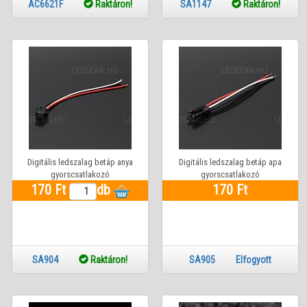
AC6621F
Raktáron!
SA1147
Raktáron!
Digitális ledszalag betáp anya
Digitális ledszalag betáp apa
gyorscsatlakozó
gyorscsatlakozó
170 Ft
db
170 Ft
SA904
Raktáron!
SA905 Elfogyott