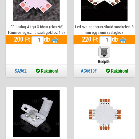
LED szalag 4 ágú X idom (elosztó)
Led szalag forrasztható sarokelem,8
10mm-es egyszínű szalagokhoz 1 év
mm egyszínű szalaghoz
200 Ft
garanciával
db
220 Ft
db
Beépíthető
SA962
Raktáron!
AC6619F
Raktáron!