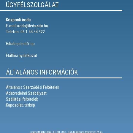
ÜGYFÉLSZOLGÁLAT
Központi iroda:
E-mail:iroda@ledszaki.hu
Telefon: 06 1 44 54 322
Hibabejelentő lap
Elállási nyilatkozat
ÁLTALÁNOS INFORMÁCIÓK
Általános Szerződési Feltételek
Adatvédelmi Szabályzat
Szállítási feltételek
Kapcsolat, térkép
Copyright © by Dark LED Kft. 2015 - 2026 Minden jog fenntartva!
65 ms