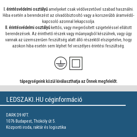
I. érintésvédelmi osztályú
amelyeket csak védővezetővel szabad használni.
Hiba esetén a berendezést az olvadóbiztosító vagy a korszerűbb áramvédő-
kapcsoló azonnal lekapcsolja.
II. érintésvédelmi osztályú
kettős, vagy megerősített szigeteléssel ellátott
berendezések. Az érinthető részek vagy műanyagból készülnek, vagy úgy
vannak az üzemszerűen feszültség alatt álló részektől elszigetelve, hogy
azokon hiba esetén sem léphet fel veszélyes érintési feszültség.
tápegységeink közül kiválaszthatja az Önnek megfelelőt.
LEDSZAKI.HU céginformáció
DARK D9 KFT.
1076 Budapest, Thököly út 5.
Központi iroda, raktár és logisztika