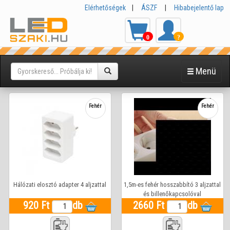
Elérhetőségek
|
ÁSZF
|
Hibabejelentő lap
0
?
Menü
Fehér
Fehér
Hálózati elosztó adapter 4 aljzattal
1,5m-es fehér hosszabbító 3 aljzattal
és billenőkapcsolóval
920 Ft
db
2660 Ft
db