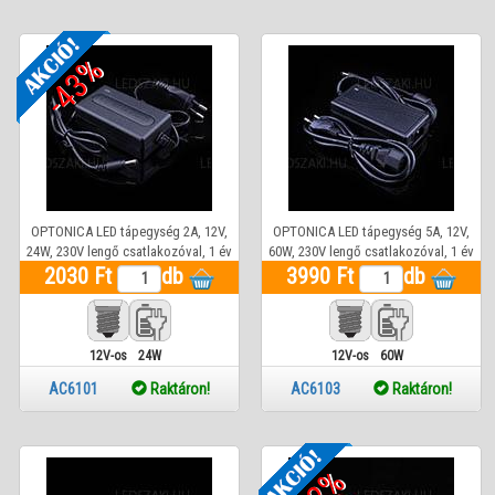
-43%
OPTONICA LED tápegység 2A, 12V,
OPTONICA LED tápegység 5A, 12V,
24W, 230V lengő csatlakozóval, 1 év
60W, 230V lengő csatlakozóval, 1 év
2030 Ft
garancia
db
3990 Ft
garancia
db
12V-os
24W
12V-os
60W
AC6101
Raktáron!
AC6103
Raktáron!