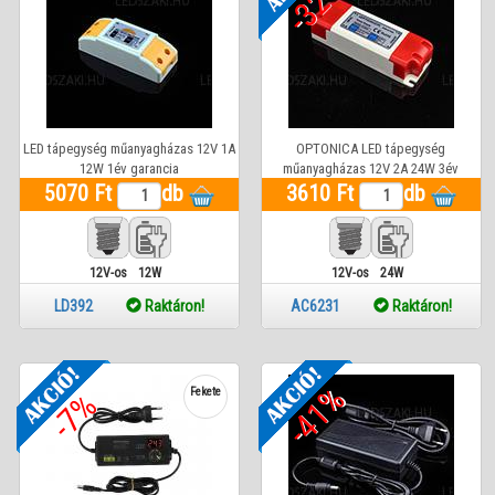
-32%
LED tápegység műanyagházas 12V 1A
OPTONICA LED tápegység
12W 1év garancia
műanyagházas 12V 2A 24W 3év
5070 Ft
db
3610 Ft
garancia
db
12V-os
12W
12V-os
24W
LD392
Raktáron!
AC6231
Raktáron!
-41%
Fekete
-7%