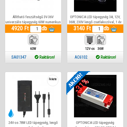
Állítható feszültségű 3V-36V
OPTONICA LED tápegység 3A, 12V,
univerzális tápegység 60W numerikus
36W, 230V lengő csatlakozóval, 1 év
4920 Ft
kijelzővel
db
3140 Ft
garancia
db
60W
12V-os
36W
SA01347
Raktáron!
AC6102
Raktáron!
-31%
Fekete
24V-os 78W LED tápegység, lengő
OPTONICA LED tápegység