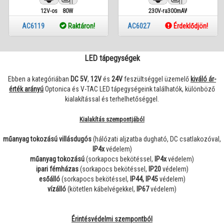
12V-os
80W
230V-ra
300mAW
AC6119
Raktáron!
AC6027
Érdeklődjön!
LED tápegységek
Ebben a kategóriában
DC 5V
,
12V
és
24V
feszültséggel üzemelő
kiváló ár-
érték arányú
Optonica és V-TAC LED tápegységeink találhatók, különböző
kialakítással és terhelhetőséggel.
Kialakítás szempontjából
műanyag tokozású
villásdugós
(hálózati aljzatba dugható, DC csatlakozóval,
IP4x
védelem)
műanyag tokozású
(sorkapocs bekötéssel,
IP4x
védelem)
ipari fémházas
(sorkapocs bekötéssel,
IP20
védelem)
esőálló
(sorkapocs bekötéssel,
IP44, IP45
védelem)
vízálló
(kötetlen kábelvégekkel,
IP67
védelem)
Érintésvédelmi szempontból