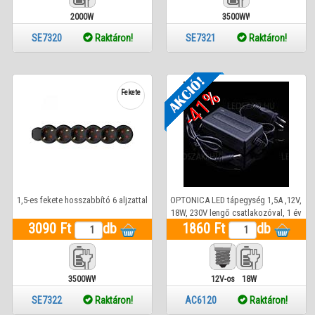
2000W
3500WW
SE7320
Raktáron!
SE7321
Raktáron!
-41%
Fekete
1,5-es fekete hosszabbító 6 aljzattal
OPTONICA LED tápegység 1,5A ,12V,
18W, 230V lengő csatlakozóval, 1 év
3090 Ft
db
1860 Ft
garancia
db
3500WW
12V-os
18W
SE7322
Raktáron!
AC6120
Raktáron!