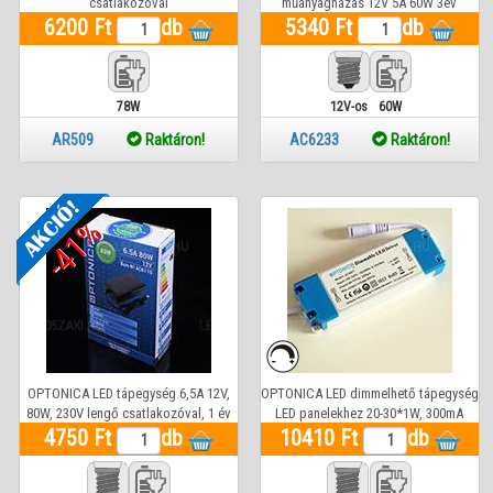
csatlakozóval
műanyagházas 12V 5A 60W 3év
6200 Ft
db
5340 Ft
garancia
db
78W
12V-os
60W
AR509
Raktáron!
AC6233
Raktáron!
-41%
OPTONICA LED tápegység 6,5A 12V,
OPTONICA LED dimmelhető tápegység
80W, 230V lengő csatlakozóval, 1 év
LED panelekhez 20-30*1W, 300mA
4750 Ft
garancia
db
10410 Ft
db