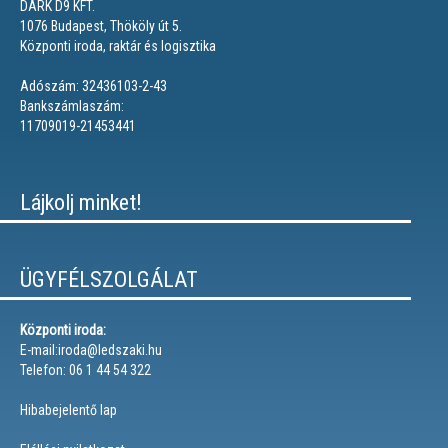
DARK D9 KFT.
1076 Budapest, Thököly út 5.
Központi iroda, raktár és logisztika
Adószám: 32436103-2-43
Bankszámlaszám:
11709019-21453441
Lájkolj minket!
ÜGYFÉLSZOLGÁLAT
Központi iroda:
E-mail:iroda@ledszaki.hu
Telefon: 06 1 44 54 322
Hibabejelentő lap