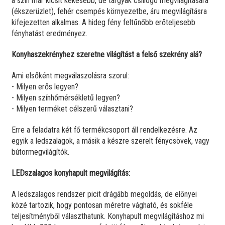
a szín már kicsit kékesebb, de tárgyak csillogó megvilágítására
(ékszerüzlet), fehér csempés környezetbe, áru megvilágításra
kifejezetten alkalmas. A hideg fény feltűnőbb erőteljesebb
fényhatást eredményez.
Konyhaszekrényhez szeretne világítást a felső szekrény alá?
Ami elsőként megválaszolásra szorul:
- Milyen erős legyen?
- Milyen színhőmérsékletű legyen?
- Milyen terméket célszerű választani?
Erre a feladatra két fő termékcsoport áll rendelkezésre. Az
egyik a ledszalagok, a másik a készre szerelt fénycsövek, vagy
bútormegvilágítók.
LEDszalagos konyhapult megvilágítás:
A ledszalagos rendszer picit drágább megoldás, de előnyei
közé tartozik, hogy pontosan méretre vágható, és sokféle
teljesítményből választhatunk. Konyhapult megvilágításhoz mi