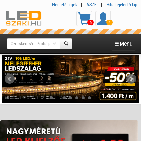
Elérhetőségek
|
ÁSZF
|
Hibabejelentő lap
0
?
Menü