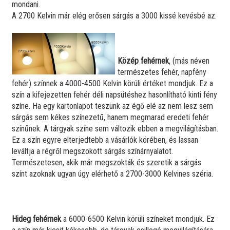
mondani.
A 2700 Kelvin már elég erősen sárgás a 3000 kissé kevésbé az.
Közép fehérnek
, (más néven
természetes fehér, napfény
fehér) színnek a 4000-4500 Kelvin körüli értéket mondjuk. Ez a
szín a kifejezetten fehér déli napsütéshez hasonlítható kinti fény
színe. Ha egy kartonlapot teszünk az égő elé az nem lesz sem
sárgás sem kékes színezetű, hanem megmarad eredeti fehér
színűnek. A tárgyak színe sem változik ebben a megvilágításban.
Ez a szín egyre elterjedtebb a vásárlók körében, és lassan
leváltja a régről megszokott sárgás színárnyalatot.
Természetesen, akik már megszokták és szeretik a sárgás
színt azoknak ugyan úgy elérhető a 2700-3000 Kelvines széria.
Hideg fehérnek
a 6000-6500 Kelvin körüli színeket mondjuk. Ez