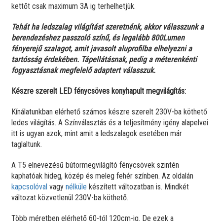
kettőt csak maximum 3A ig terhelhetjük.
Tehát ha ledszalag világítást szeretnénk, akkor válasszunk a
berendezéshez passzoló színű, és legalább 800Lumen
fényerejű szalagot, amit javasolt aluprofilba elhelyezni a
tartósság érdekében. Tápellátásnak, pedig a méterenkénti
fogyasztásnak megfelelő adaptert válasszuk.
Készre szerelt LED fénycsöves konyhapult megvilágítás:
Kínálatunkban elérhető számos készre szerelt 230V-ba köthető
ledes világítás. A Színválasztás és a teljesítmény igény alapelvei
itt is ugyan azok, mint amit a ledszalagok esetében már
taglaltunk.
A T5 elnevezésű bútormegvilágító fénycsövek szintén
kaphatóak hideg, közép és meleg fehér színben. Az oldalán
kapcsolóval
vagy
nélküle
készített változatban is. Mindkét
változat közvetlenül 230V-ba köthető.
Több méretben elérhető 60-tól 120cm-ig. De ezek a