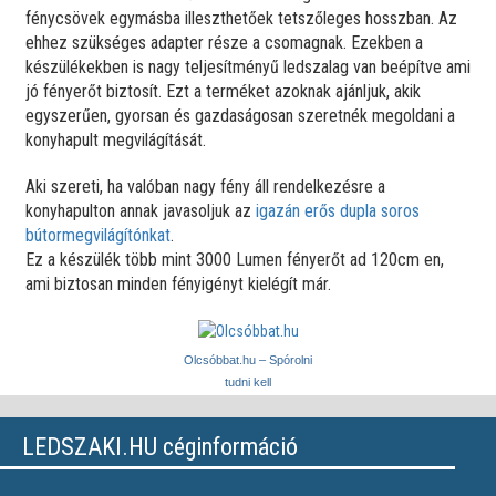
fénycsövek egymásba illeszthetőek tetszőleges hosszban. Az
ehhez szükséges adapter része a csomagnak. Ezekben a
készülékekben is nagy teljesítményű ledszalag van beépítve ami
jó fényerőt biztosít. Ezt a terméket azoknak ajánljuk, akik
egyszerűen, gyorsan és gazdaságosan szeretnék megoldani a
konyhapult megvilágítását.
Aki szereti, ha valóban nagy fény áll rendelkezésre a
konyhapulton annak javasoljuk az
igazán erős dupla soros
bútormegvilágítónkat
.
Ez a készülék több mint 3000 Lumen fényerőt ad 120cm en,
ami biztosan minden fényigényt kielégít már.
Olcsóbbat.hu – Spórolni
tudni kell
LEDSZAKI.HU céginformáció