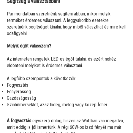
Segítség a választásban!
Pár mondatban szeretnénk segíteni abban, mikor melyik
LED filament égő, OPÁL, 6,7W, 806lm,
24W LED UFO lámpa, falra szerelhető,
E27, 2700K
kerek, 2700K, OPTONICA LED DL2250 1
terméket érdemes választani. A leggyakoribb esetekre
1110 Ft
db
6200 Ft
év gar.
db
szeretnénk segítséget kínálni, hogy miből választhat és mire kell
odafigyelni.
Melyik égőt válasszam?
E27
6,7W
806 Lm
~80W
120.3
230V-
24W
1920
~190W
80
EM443
Utolsó darabok!
DL2250
Raktáron!
ba
Lm
Az interneten rengetek LED-es égőt találni, és ezért nehéz
köthető
eldönteni melyiket is érdemes választani.
A legfőbb szempontok a következők:
-17%
2800
Kelvin
Fogyasztás
Fényerősség
Gazdaságosság
Színhőmérséklet, azaz hideg, meleg vagy közép fehér
A fogyasztás
egyszerű dolog, hiszen az Wattban van megadva,
Retro LED körte égő E27 (4Watt/300°)
amit eddig is jól ismertünk. A régi 60W-os izzó fényét ma már
COG LED izzószálas, üveg búra,