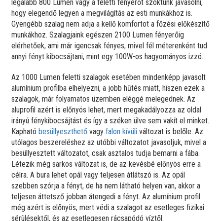
legalább 800 Lumen vagy a feletti fényerőt szoktunk javasolni,
hogy elegendő legyen a megvilágítás az esti munkákhoz is.
Gyengébb szalag nem adja a kellő komfortot a főzési előkészítő
munkákhoz. Szalagjaink egészen 2100 Lumen fényerőig
elérhetőek, ami már igencsak fényes, mivel fél méterenként tud
annyi fényt kibocsájtani, mint egy 100W-os hagyományos izzó.
Az 1000 Lumen feletti szalagok esetében mindenképp javasolt
alumínium profilba elhelyezni, a jobb hűtés miatt, hiszen ezek a
szalagok, már folyamatos üzemben eléggé melegednek. Az
aluprofil azért is előnyös lehet, mert megakadályozza az oldal
irányú fénykibocsájtást és így a széken ülve sem vakít el minket.
Kapható
besüllyeszthető
vagy
falon kívüli
változat is belőle. Az
utólagos beszereléshez az utóbbi változatot javasoljuk, mivel a
besüllyesztett változatot, csak asztalos tudja bemarni a fába.
Létezik még sarkos változat is, de az kevésbé előnyös erre a
célra. A bura lehet opál vagy teljesen átlátszó is. Az opál
szebben szórja a fényt, de ha nem látható helyen van, akkor a
teljesen áttetsző jobban átengedi a fényt. Az alumínium profil
még azért is előnyös, mert védi a szalagot az esetleges fizikai
sérülésektől, és az esetlegesen rácsapódó víztől.