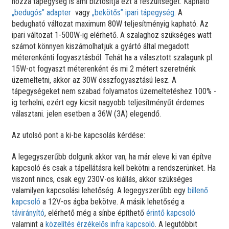
hozzá tápegység is ami biztosítja ezt a feszültséget. Kapható
„bedugós” adapter
vagy
„bekötős” ipari tápegység
. A
bedugható változat maximum 80W teljesítményig kapható. Az
ipari változat 1-500W-ig elérhető. A szalaghoz szükséges watt
számot könnyen kiszámolhatjuk a gyártó által megadott
méterenkénti fogyasztásból. Tehát ha a választott szalagunk pl.
15W-ot fogyaszt méterenként és mi 2 métert szeretnénk
üzemeltetni, akkor az 30W összfogyasztású lesz. A
tápegységeket nem szabad folyamatos üzemeltetéshez 100% -
ig terhelni, ezért egy kicsit nagyobb teljesítményűt érdemes
választani. jelen esetben a 36W (3A) elegendő.
Az utolsó pont a ki-be kapcsolás kérdése:
A legegyszerűbb dolgunk akkor van, ha már eleve ki van építve
kapcsoló és csak a tápellátásra kell bekötni a rendszerünket. Ha
viszont nincs, csak egy 230V-os kiállás, akkor szükséges
valamilyen kapcsolási lehetőség. A legegyszerűbb egy
billenő
kapcsoló
a 12V-os ágba bekötve. A másik lehetőség a
távirányító
, elérhető még a sínbe építhető
érintő kapcsoló
valamint a
közelítés érzékelős infra kapcsoló
. A legutóbbit