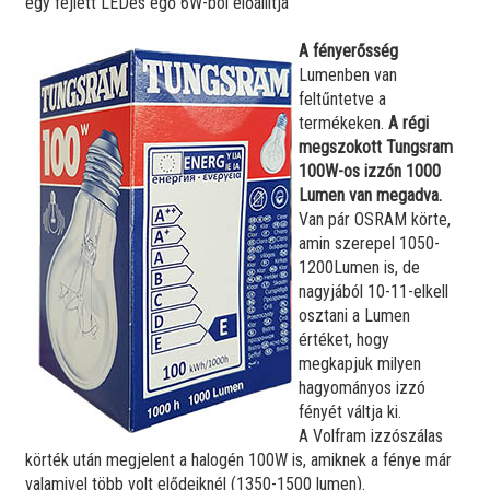
egy fejlett LEDes égő 6W-ból előállítja
meleg fehér, retro izzó OPTONICA LED
720 Ft
db
SP1859
A fényerősség
Lumenben van
feltűntetve a
E27
4W
400 Lm
~40W
100
termékeken.
A régi
SP1859
Raktáron!
megszokott Tungsram
100W-os izzón 1000
Lumen van megadva.
Van pár OSRAM körte,
amin szerepel 1050-
1200Lumen is, de
nagyjából 10-11-elkell
osztani a Lumen
értéket, hogy
megkapjuk milyen
hagyományos izzó
fényét váltja ki.
A Volfram izzószálas
körték után megjelent a halogén 100W is, amiknek a fénye már
valamivel több volt elődeiknél (1350-1500 lumen).