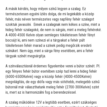
A másik kérdés, hogy milyen színű legyen a szalag. Ez
természetesen egyéni ízlés dolga, de mi leginkább a közép
fehér, más néven természetes vagy napfény fehér szalagot
szoktuk javasolni. Ennek a szalagnak nem kékes a színe, mint a
hideg fehér szalagoké, de nem is sárgás, mint a meleg fehéreké.
A 4000-4500 Kelvin olyan semleges tökéletesen fehér fényt
bocsájt ki, ami nem színezi el a tárgyakat a fehér púlt
tökéletesen fehér marad a színek pedig megőrzik eredeti
színüket. Nem úgy, mint a sárga fény esetében, ami a fehér
tárgyak színét megsárgítja.
A színválasztásnál érdemes figyelembe venni a bútor színét. Pl.
egy fényes fehér bútor esetében szép tud lenni a hideg fehér
(6000-6500Kelvin) vagy a közép fehér (4000-4500Kelvin)
megvilágítás, de egy diófa vagy más sötétebb, melegebb színű
bútornál már választhatunk meleg fehér (2700-300Kelvin) színt
is, mert az is harmonizálni fog a berendezéssel.
A szalag működése 12V a legtöbb esetben, ezért szükséges