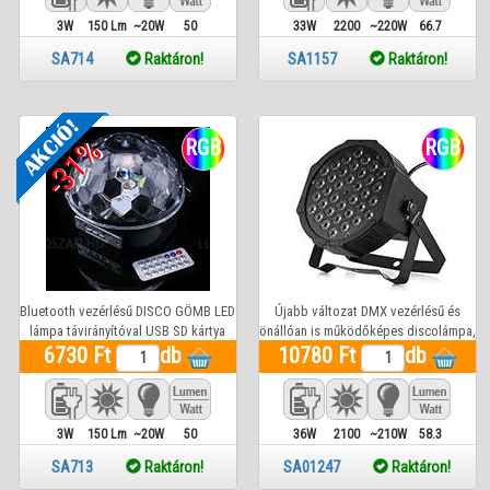
3W
150 Lm
~20W
50
33W
2200
~220W
66.7
Lm
SA714
Raktáron!
SA1157
Raktáron!
-31%
RGB
RGB
Bluetooth vezérlésű DISCO GÖMB LED
Újabb változat DMX vezérlésű és
lámpa távirányítóval USB SD kártya
önállóan is működőképes discolámpa,
6730 Ft
csatlakozóval
db
10780 Ft
RGB reflektor
db
3W
150 Lm
~20W
50
36W
2100
~210W
58.3
Lm
SA713
Raktáron!
SA01247
Raktáron!