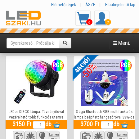
Elérhetőségek
|
ÁSZF
|
Hibabejelentő lap
0
?
Menü
-50%
RGB
RGB
LEDes DISCO lámpa. Távirányítóval
3 ágú Bluetooth RGB multifunkciós
vezérelhető több funkciós ütemre
lámpa beépített hangszóróval 33W-os
3150 Ft
változó színekkel.
db
hidegfehér és 3x5W színes zenére is
3700 Ft
db
működő led fénnyel színes led
kivetítővel. távirányítóval.