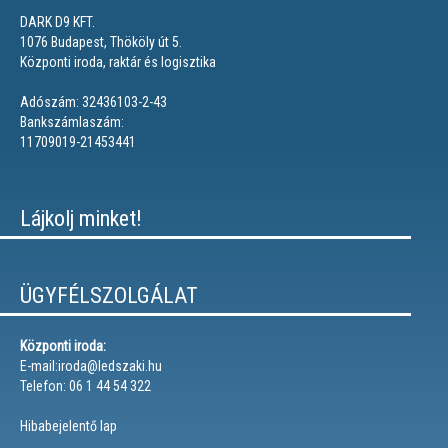
DARK D9 KFT.
1076 Budapest, Thököly út 5.
Központi iroda, raktár és logisztika
Adószám: 32436103-2-43
Bankszámlaszám:
11709019-21453441
Lájkolj minket!
ÜGYFÉLSZOLGÁLAT
Központi iroda:
E-mail:iroda@ledszaki.hu
Telefon: 06 1 44 54 322
Hibabejelentő lap