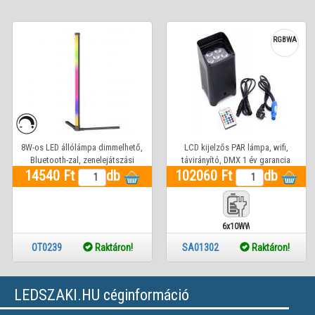
RGBWA
8W-os LED állólámpa dimmelhető,
LCD kijelzős PAR lámpa, wifi,
Bluetooth-zal, zenelejátszási
távirányító, DMX 1 év garancia
14540 Ft
funkcióval,
db
102060 Ft
db
6x10WW
OT0239
Raktáron!
SA01302
Raktáron!
LEDSZAKI.HU céginformáció