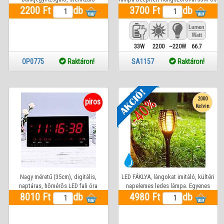
2200 Ft
funkciókkal
db
hidegfehér és 3x5W színes zenére is
3700 Ft
db
működő led fénnyel színes led
kivetítővel. távirányítóval.
33W
2200
~220W
66.7
Lm
OP0775
Raktáron!
SA1157
Raktáron!
-40%
2000
piros
Kelvin
Nagy méretű (35cm), digitális,
LED FÁKLYA, lángokat imitáló, kültéri
naptáras, hőmérős LED fali óra
napelemes ledes lámpa. Egyenes
8010 Ft
ébresztő funkcióval.
db
leszúrható tartókonzollal 1 év gar.
4980 Ft
db