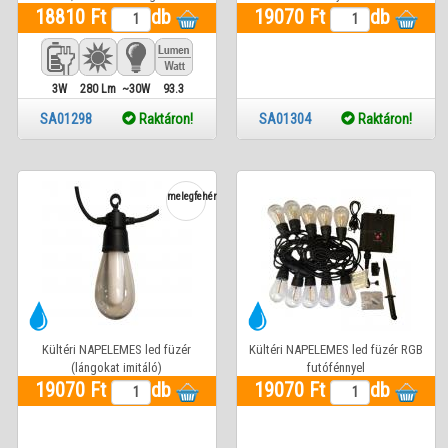
18810 Ft
db
19070 Ft
db
3W
280 Lm
~30W
93.3
SA01298
Raktáron!
SA01304
Raktáron!
melegfehér
Kültéri NAPELEMES led füzér
Kültéri NAPELEMES led füzér RGB
(lángokat imitáló)
futófénnyel
19070 Ft
db
19070 Ft
db