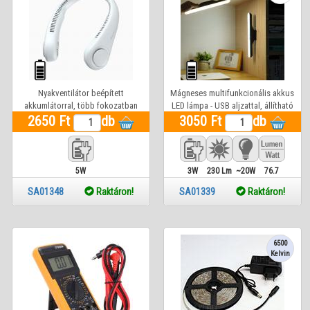
Nyakventilátor beépített
Mágneses multifunkcionális akkus
akkumlátorral, több fokozatban
LED lámpa - USB aljzattal, állítható
2650 Ft
állítható
db
3050 Ft
színhőmérséklettel
db
5W
3W
230 Lm
~20W
76.7
SA01348
Raktáron!
SA01339
Raktáron!
6500
Kelvin