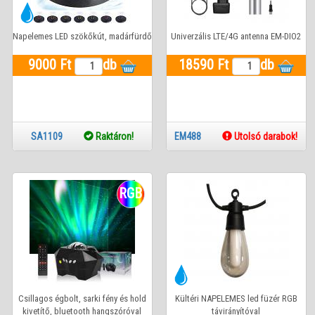
Napelemes LED szökőkút, madárfürdő
Univerzális LTE/4G antenna EM-DIO2
9000 Ft
db
18590 Ft
db
SA1109
Raktáron!
EM488
Utolsó darabok!
RGB
Csillagos égbolt, sarki fény és hold
Kültéri NAPELEMES led füzér RGB
kivetítő, bluetooth hangszóróval
távirányítóval