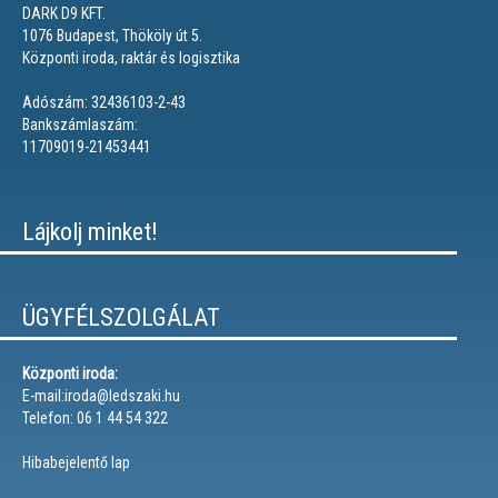
DARK D9 KFT.
1076 Budapest, Thököly út 5.
Központi iroda, raktár és logisztika
Adószám: 32436103-2-43
Bankszámlaszám:
11709019-21453441
Lájkolj minket!
ÜGYFÉLSZOLGÁLAT
Központi iroda:
E-mail:iroda@ledszaki.hu
Telefon: 06 1 44 54 322
Hibabejelentő lap