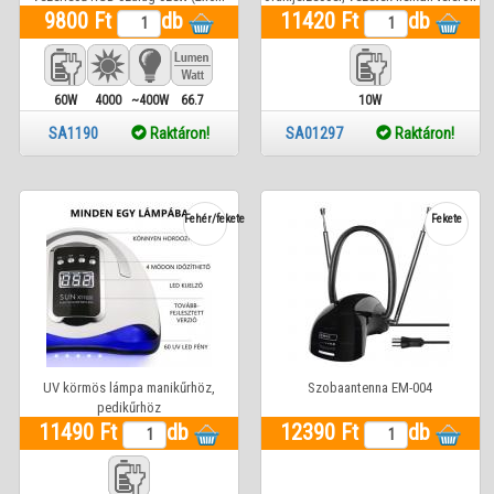
szalag, Bluetooth, távirányító) 1 év
9800 Ft
db
11420 Ft
töltéssel
db
gar.
60W
4000
~400W
66.7
10W
Lm
SA1190
Raktáron!
SA01297
Raktáron!
Fehér/fekete
Fekete
UV körmös lámpa manikűrhöz,
Szobaantenna EM-004
pedikűrhöz
11490 Ft
db
12390 Ft
db