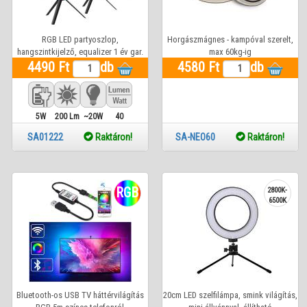
RGB LED partyoszlop,
Horgászmágnes - kampóval szerelt,
hangszintkijelző, equalizer 1 év gar.
max 60kg-ig
4490 Ft
db
4580 Ft
db
5W
200 Lm
~20W
40
SA01222
Raktáron!
SA-NEO60
Raktáron!
RGB
2800K-
6500K
Bluetooth-os USB TV háttérvilágítás
20cm LED szelfilámpa, smink világítás,