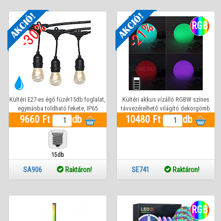
-30%
-21%
RGB
Kültéri E27-es égő füzér15db foglalat,
Kültéri akkus vízálló RGBW színes
egymásba toldható fekete, IP65
távvezérelhető világító dekorgömb
9660 Ft
db
10480 Ft
db
15db
E27
SA906
Raktáron!
SE741
Raktáron!
RGB