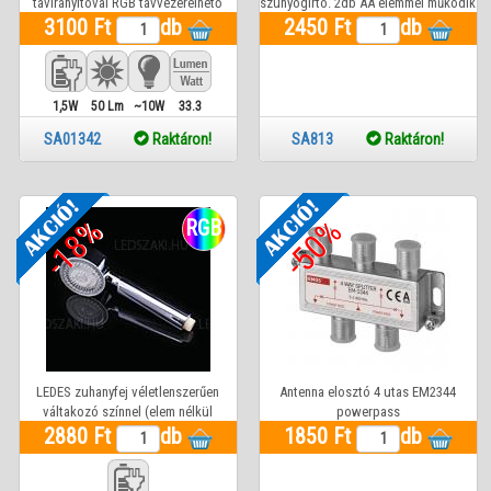
távirányítóval RGB távvezérelhető
szúnyogírtó. 2db AA elemmel működik
3100 Ft
db
2450 Ft
(nem tartozék)
db
1,5W
50 Lm
~10W
33.3
SA01342
Raktáron!
SA813
Raktáron!
-18%
-50%
RGB
LEDES zuhanyfej véletlenszerűen
Antenna elosztó 4 utas EM2344
váltakozó színnel (elem nélkül
powerpass
2880 Ft
működik)
db
1850 Ft
db