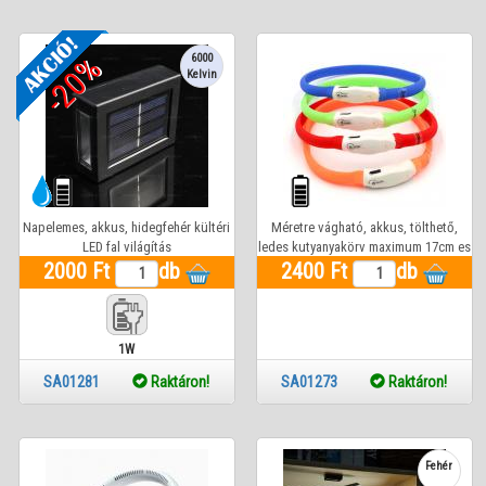
-20%
6000
Kelvin
Napelemes, akkus, hidegfehér kültéri
Méretre vágható, akkus, tölthető,
LED fal világítás
ledes kutyanyakörv maximum 17cm es
2000 Ft
db
átmérővel (piros, narancs, zöld, kék)
2400 Ft
db
1W
SA01281
Raktáron!
SA01273
Raktáron!
Fehér