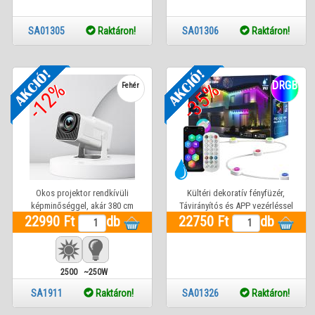
SA01305
Raktáron!
SA01306
Raktáron!
-12%
-35%
DRGB
Fehér
Okos projektor rendkívüli
Kültéri dekoratív fényfüzér,
képminőséggel, akár 380 cm
Távirányítós és APP vezérléssel
22990 Ft
képátlóval
db
22750 Ft
db
2500
~250W
Lm
SA1911
Raktáron!
SA01326
Raktáron!