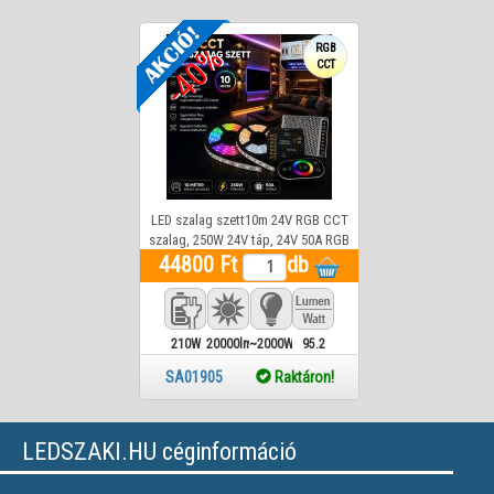
-40%
RGB
CCT
LED szalag szett10m 24V RGB CCT
szalag, 250W 24V táp, 24V 50A RGB
44800 Ft
CCT vezérlő
db
210W
20000lm
~2000W
95.2
Lm
SA01905
Raktáron!
LEDSZAKI.HU céginformáció