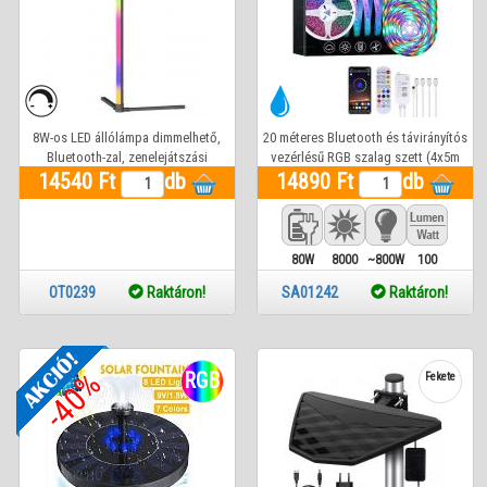
8W-os LED állólámpa dimmelhető,
20 méteres Bluetooth és távirányítós
Bluetooth-zal, zenelejátszási
vezérlésű RGB szalag szett (4x5m
14540 Ft
funkcióval,
db
14890 Ft
30led/m szalag, Bluetooth,
db
távirányító, app) 1 év gar.
80W
8000
~800W
100
Lm
OT0239
Raktáron!
SA01242
Raktáron!
-40%
RGB
Fekete