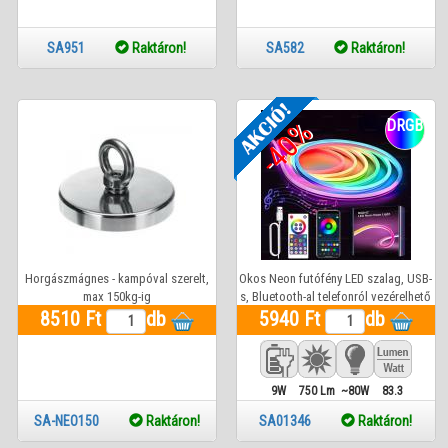
SA951
Raktáron!
SA582
Raktáron!
-40%
DRGB
Horgászmágnes - kampóval szerelt,
Okos Neon futófény LED szalag, USB-
max 150kg-ig
s, Bluetooth-al telefonról vezérelhető
8510 Ft
db
5940 Ft
5 méter
db
9W
750 Lm
~80W
83.3
SA-NEO150
Raktáron!
SA01346
Raktáron!