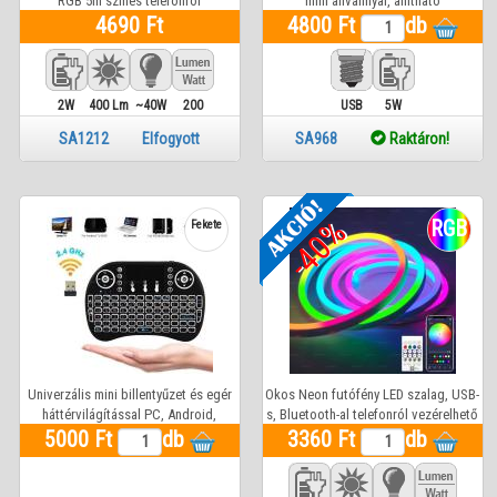
RGB 5m színes telefonról
mini állvánnyal, állítható
távvezérelhető 5m-es szalaggal
4690 Ft
színhőmérséklettel és fényerővel
4800 Ft
db
2W
400 Lm
~40W
200
USB
5W
SA1212 Elfogyott
SA968
Raktáron!
-40%
RGB
Fekete
Univerzális mini billentyűzet és egér
Okos Neon futófény LED szalag, USB-
háttérvilágítással PC, Android,
s, Bluetooth-al telefonról vezérelhető
Mobil*, Tablet, OkosTV, HTPC, TV
5000 Ft
db
3360 Ft
3 méter
db
Box, SmartTV, IPTV, Notebook-hoz.