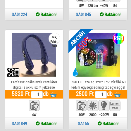
5W
420 Lm
~40W
84
SA01224
Raktáron!
SA01345
Raktáron!
-50%
RGB
Kék,
Fehér,
Zöld
Professzionális nyak ventilátor
RGB LED szalag szett IP65 vízálló 60
digitális akku szint jelzéssel
led/m egységcsomag tápegységgel
5320 Ft
db
2500 Ft
és vezérlővel
db
4W
40W
2000
~200W
50
Lm
SA01349
Raktáron!
SA155
Raktáron!