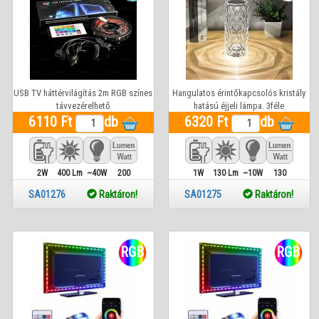
USB TV háttérvilágítás 2m RGB színes
Hangulatos érintőkapcsolós kristály
távvezérelhető
hatású éjjeli lámpa. 3féle
6110 Ft
db
6320 Ft
színőmérséklet és
db
fényerőszabályozás.
2W
400 Lm
~40W
200
1W
130 Lm
~10W
130
SA01276
Raktáron!
SA01275
Raktáron!
RGB
RGB