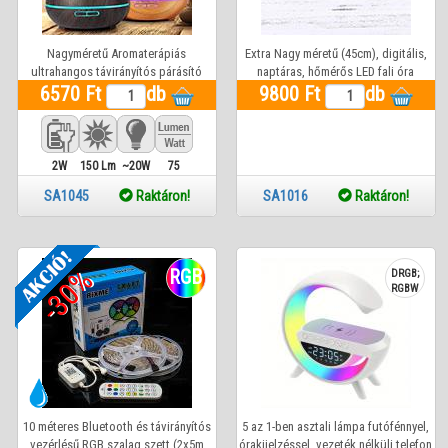
Nagyméretű Aromaterápiás
Extra Nagy méretű (45cm), digitális,
ultrahangos távirányítós párásító
naptáras, hőmérős LED fali óra
beépített LED világítással, Famintás
6570 Ft
db
9800 Ft
ébresztő funkcióval
db
burkolat két féle színárnyalatban,
2W
150 Lm
~20W
75
SA1045
Raktáron!
SA1016
Raktáron!
-30%
RGB
DRGB;
RGBW
10 méteres Bluetooth és távirányítós
5 az 1-ben asztali lámpa futófénnyel,
vezérlésű RGB szalag szett (2x5m
órakijelzéssel, vezeték nélküli telefon