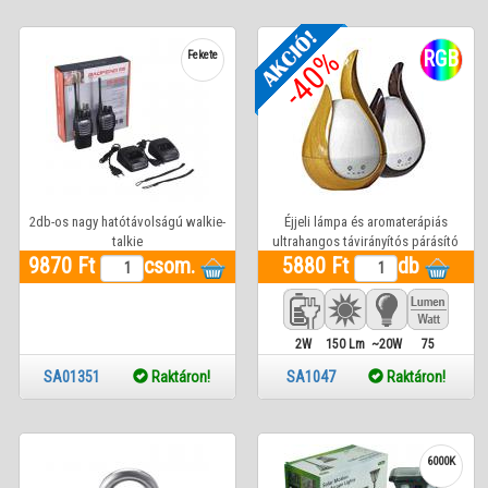
-40%
RGB
Fekete
2db-os nagy hatótávolságú walkie-
Éjjeli lámpa és aromaterápiás
talkie
ultrahangos távirányítós párásító
9870 Ft
csom.
beépített LED világítással, Famintás
5880 Ft
db
burkolat két féle színárnyalatban,
2W
150 Lm
~20W
75
SA01351
Raktáron!
SA1047
Raktáron!
6000K