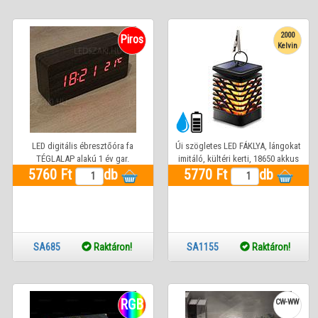
2000
Piros
Kelvin
LED digitális ébresztőóra fa
Úi szögletes LED FÁKLYA, lángokat
TÉGLALAP alakú 1 év gar.
imitáló, kültéri kerti, 18650 akkus
5760 Ft
db
5770 Ft
db
SA685
Raktáron!
SA1155
Raktáron!
RGB
CW-WW