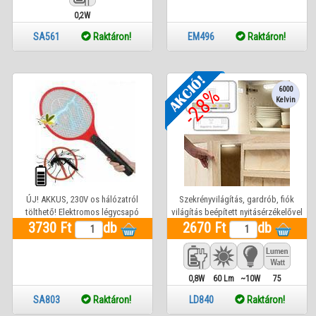
0,2W
SA561
Raktáron!
EM496
Raktáron!
-28%
6000
Kelvin
ÚJ! AKKUS, 230V os hálózatról
Szekrényvilágítás, gardrób, fiók
tölthető! Elektromos légycsapó
világítás beépített nyitásérzékelővel
3730 Ft
szúnyogírtó.
db
2670 Ft
2x2db AAA elemmel működik
db
0,8W
60 Lm
~10W
75
SA803
Raktáron!
LD840
Raktáron!