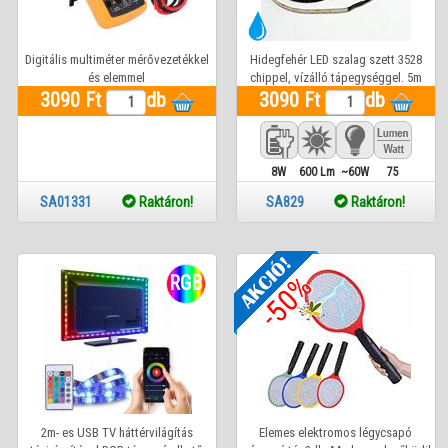
Digitális multiméter mérővezetékkel
Hidegfehér LED szalag szett 3528
és elemmel
chippel, vízálló tápegységgel. 5m
3090 Ft
db
3090 Ft
hosszúságban
db
8W
600 Lm
~60W
75
SA01331
Raktáron!
SA829
Raktáron!
-50%
RGB
2m- es USB TV háttérvilágítás
Elemes elektromos légycsapó