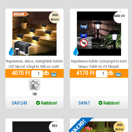
3000
6000 UV
Kelvin
Napelemes, akkus, melegfehér kültéri
Napelemes kültéri szúnyogirtós kerti
LED lépcső világítás 4db-os szett.
lámpa. Fehér és UV fénnyel.
4070 Ft
db
Automatikus és kézi kapcsolással
4170 Ft
db
1W
SA01243
Raktáron!
SA967
Raktáron!
2000
RED
Kelvin