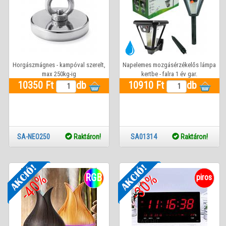
Horgászmágnes - kampóval szerelt,
Napelemes mozgásérzékelős lámpa
max 250kg-ig
kertbe - falra 1 év gar.
10350 Ft
db
10910 Ft
db
SA-NEO250
Raktáron!
SA01314
Raktáron!
-40%
-30%
RGB
piros