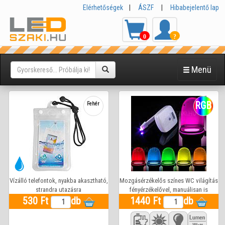
Elérhetőségek
|
ÁSZF
|
Hibabejelentő lap
0
?
Menü
RGB
Fehér
Vízálló telefontok, nyakba akasztható,
Mozgásérzékelős színes WC világítás
strandra utazásra
fényérzékelővel, manuálisan is
530 Ft
db
bekapcsolható 3db AAA elemmel
1440 Ft
db
működik