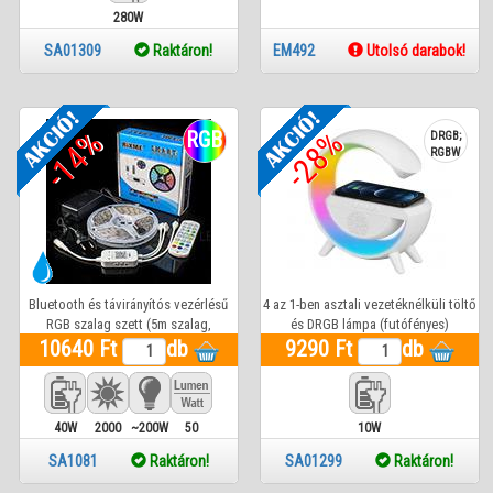
280W
maxW
SA01309
Raktáron!
EM492
Utolsó darabok!
-14%
-28%
RGB
DRGB;
RGBW
Bluetooth és távirányítós vezérlésű
4 az 1-ben asztali vezetéknélküli töltő
RGB szalag szett (5m szalag,
és DRGB lámpa (futófényes)
10640 Ft
Bluetooth, távirányító) 1 év gar.
db
9290 Ft
hangszóróval
db
40W
2000
~200W
50
10W
Lm
SA1081
Raktáron!
SA01299
Raktáron!