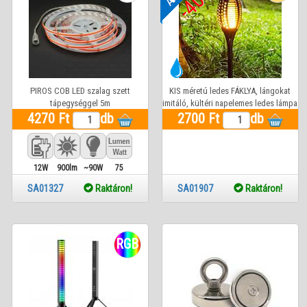
-40%
PIROS COB LED szalag szett
KIS méretú ledes FÁKLYA, lángokat
tápegységgel 5m
imitáló, kültéri napelemes ledes lámpa
4270 Ft
db
2700 Ft
db
12W
900lm
~90W
75
Lm
SA01327
Raktáron!
SA01907
Raktáron!
RGB