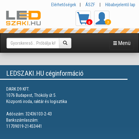
Elérhetőségek
|
ÁSZF
|
Hibabejelentő lap
0
?
Menü
LEDSZAKI.HU céginformáció
DARK D9 KFT.
1076 Budapest, Thököly út 5.
Központi iroda, raktár és logisztika
Adószám: 32436103-2-43
Bankszámlaszám:
11709019-21453441