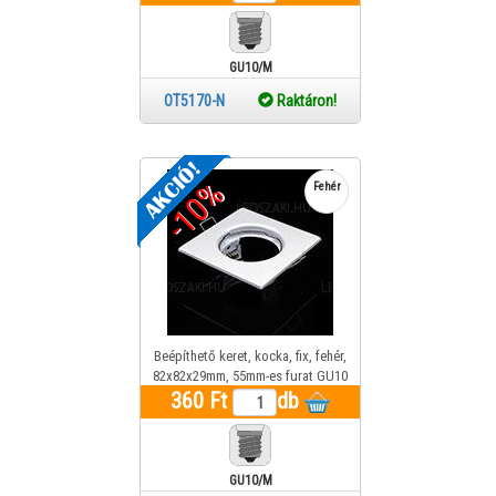
GU10/MR16
OT5170-N
Raktáron!
-10%
Fehér
Beépíthető keret, kocka, fix, fehér,
82x82x29mm, 55mm-es furat GU10
360 Ft
vagy MR16 foglalat
db
GU10/MR16