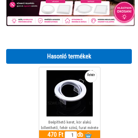
Hasonló termékek
Fehér
Beépíthető keret, kör alakú
billenthető, fehér színű, furat mérete
470 Ft
70mm
db