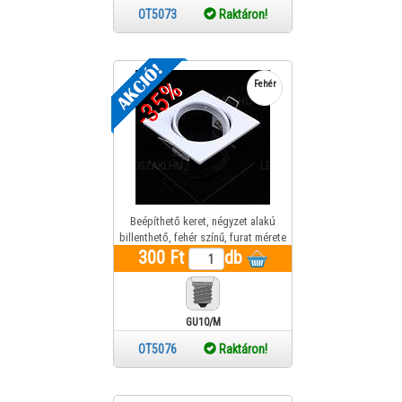
OT5073
Raktáron!
-35%
Fehér
Beépíthető keret, négyzet alakú
billenthető, fehér színű, furat mérete
300 Ft
70mm
db
GU10/MR16
OT5076
Raktáron!