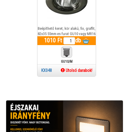
Beépíthető keret, kör alakú, fix, graffit,
82x35 55mm-es furat GU10 vagy MR16
1010 Ft
foglalat
db
GU10/MR16
KX048
Utolsó darabok!