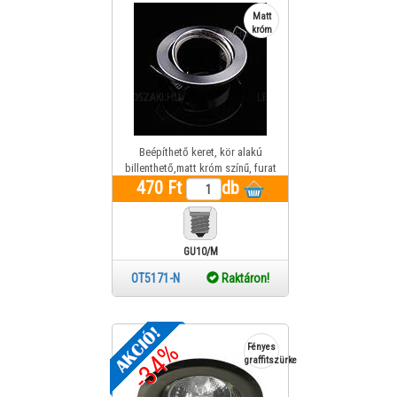
Matt
króm
Beépíthető keret, kör alakú
billenthető,matt króm színű, furat
470 Ft
mérete 70mm
db
GU10/MR16
OT5171-N
Raktáron!
-34%
Fényes
graffitszürke