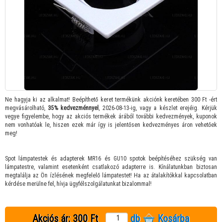
Ne hagyja ki az alkalmat! Beépíthető keret termékünk akciónk keretében 300 Ft -ért
megvásárolható,
35% kedvezménnyel
, 2026-08-13-ig, vagy a készlet erejéig. Kérjük
vegye figyelembe, hogy az akciós termékek árából további kedvezmények, kuponok
nem vonhatóak le, hiszen ezek már így is jelentősen kedvezményes áron vehetőek
meg!
Spot lámpatestek és adapterek MR16 és GU10 spotok beépítéséhez szükség van
lámpatestre, valamint esetenként csatlakozó adapterre is. Kínálatunkban biztosan
megtalálja az Ön ízlésének megfelelő lámpatestet! Ha az átalakítókkal kapcsolatban
kérdése merülne fel, hívja ügyfélszolgálatunkat bizalommal!
Akciós ár:
300 Ft
db
Kosárba