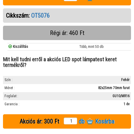
Cikkszám:
OT5076
Régi ár: 460 Ft
Kiszállítás
Több, mint 50 db
Mit kell tudni erről a akciós LED spot lámpatest keret
termékről?
Szín :
Fehér
Méret :
82x25mm 70mm furat
Foglalat :
GU10/MR16
Garancia :
1 év
Akciós ár:
300 Ft
db
Kosárba