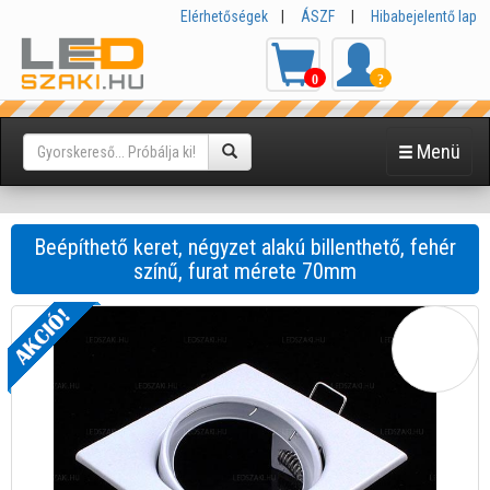
Elérhetőségek
|
ÁSZF
|
Hibabejelentő lap
0
?
Menü
Beépíthető keret, négyzet alakú billenthető, fehér
színű, furat mérete 70mm
Fehér