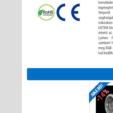
terméke
legmegfe
fényerőt 
segítségü
miközben
EXTRA fén
érhető el
Lumen fé
színben! H
meg RGB sp
tud beállít
-14%