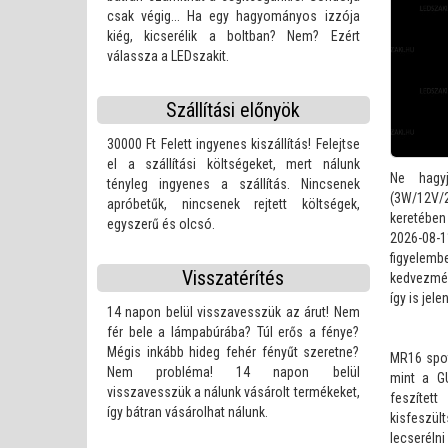
csak végig... Ha egy hagyományos izzója
Karácsonyi dekorációs állatfigurák
kiég, kicserélik a boltban? Nem? Ezért
válassza a LEDszakit.
Projektorok és karácsonyi lé
Szállítási előnyök
30000 Ft Felett ingyenes kiszállítás! Felejtse
el a szállítási költségeket, mert nálunk
Ne hagy
tényleg ingyenes a szállítás. Nincsenek
(3W/12V/
apróbetűk, nincsenek rejtett költségek,
keretében
egyszerű és olcsó.
2026-08-
figyelem
Visszatérítés
kedvezmén
így is je
14 napon belül visszavesszük az árut! Nem
fér bele a lámpabúrába? Túl erős a fénye?
Mégis inkább hideg fehér fényűt szeretne?
MR16 spot
Nem probléma! 14 napon belül
mint a G
visszavesszük a nálunk vásárolt termékeket,
feszítet
így bátran vásárolhat nálunk.
kisfeszü
lecserél