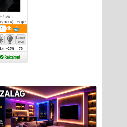
égő MR11
/6000K) 1 év gar.
db
 Lm
~20W
70
Raktáron!