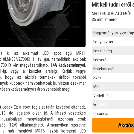
Csatlakozők, kiegészítők
Mit kell tudni errő
 és díszek
MR11 FOGLALATÚ ÉGŐ!
35 mm átmérő!
zerek
Hagyományos izzó fogy
Fogyasztás :
Feszültség :
ja ki az alkalmat! LED spot égő MR11
210LM/38°/2700K) 1 év gar. termékünk akciónk
Fényerő :
 730 Ft -ért megvásárolható,
14% kedvezménnyel
,
Hatékonyság :
11-ig, vagy a készlet erejéig. Kérjük vegye
be, hogy az akciós termékek árából további
Szín :
yek, kuponok nem vonhatóak le, hiszen ezek már
Méret :
lentősen kedvezményes áron vehetőek meg!
Védettség :
Foglalat :
 Ledek Ez a spot foglalat talán kevésbé elterjedt,
U10, de legalább olyan jó. A látszó vezetékes
Garancia :
t huzalpályás megvilágításnál azonban csak
Akciós
ltség (12V) alkalmazható. Amennyiben szeretné
ni a már meglévő MR16 izzóit korszerű LED