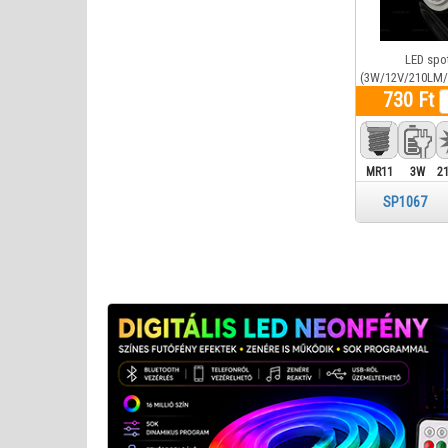
LED spo
(3W/12V/210LM/3
730 Ft
MR11
3W
2
SP106