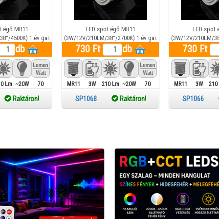
t égő MR11
LED spot égő MR11
LED spot 
8°/4500K) 1 év gar.
(3W/12V/210LM/38°/2700K) 1 év gar.
(3W/12V/210LM/38°
db
730 Ft
db
730 Ft
10 Lm
~20W
70
MR11
3W
210 Lm
~20W
70
MR11
3W
210
7
Raktáron!
SP1068
Raktáron!
SP1066