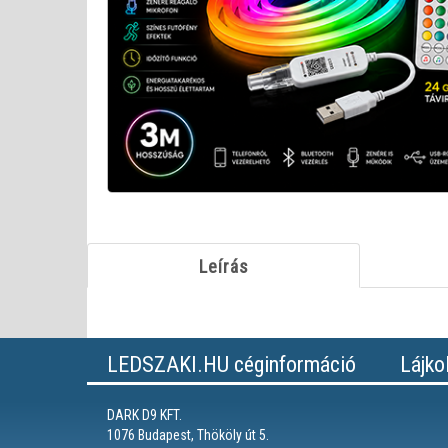
Leírás
LEDSZAKI.HU céginformáció
Lájko
DARK D9 KFT.
1076 Budapest, Thököly út 5.