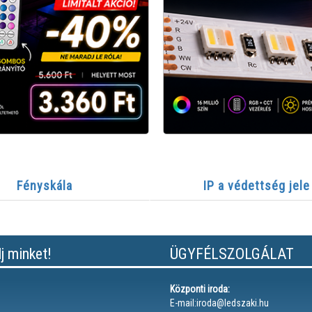
Fényskála
IP a védettség jele
lj minket!
ÜGYFÉLSZOLGÁLAT
Központi iroda:
E-mail:iroda@ledszaki.hu