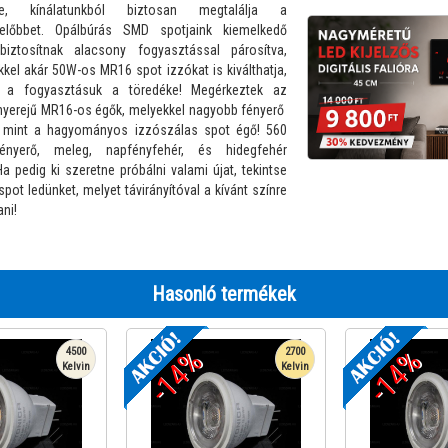
kre, kínálatunkból biztosan megtalálja a
lelőbbet. Opálbúrás SMD spotjaink kiemelkedő
biztosítnak alacsony fogyasztással párosítva,
kkel akár 50W-os MR16 spot izzókat is kiválthatja,
 a fogyasztásuk a töredéke! Megérkeztek az
yerejű MR16-os égők, melyekkel nagyobb fényerő
, mint a hagyományos izzószálas spot égő! 560
nyerő, meleg, napfényfehér, és hidegfehér
a pedig ki szeretne próbálni valami újat, tekintse
ot ledünket, melyet távirányítóval a kívánt színre
ani!
Hasonló termékek
-14%
-14%
4500
2700
Kelvin
Kelvin