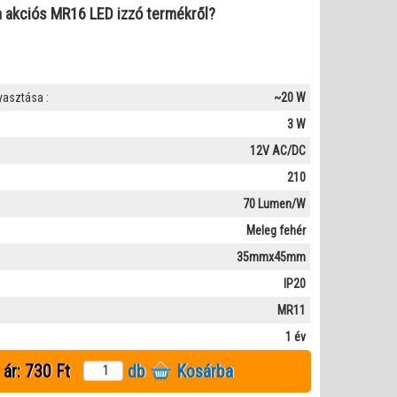
l a akciós MR16 LED izzó termékről?
asztása :
~20 W
3 W
12V AC/DC
210
70 Lumen/W
Meleg fehér
35mmx45mm
IP20
MR11
1 év
 ár:
730 Ft
db
Kosárba