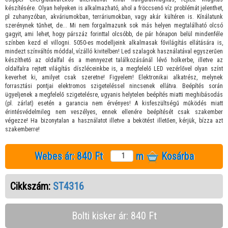
készítésére. Olyan helyeken is alkalmazható, ahol a fröccsenő víz problémát jelenthet,
pl zuhanyzóban, akváriumokban, terráriumokban, vagy akár kültéren is. Kínálatunk
szerénynek tűnhet, de... Mi nem forgalmazunk sok más helyen megtalálható olcsó
gagyit, ami lehet, hogy párszáz forinttal olcsóbb, de pár hónapon belül mindenféle
színben kezd el villogni. 5050-es modelljeink alkalmasak fővilágítás ellátására is,
mindezt színváltós móddal, vízálló kivitelben! Led szalagok használatával egyszerűen
készíthető az oldalfal és a mennyezet találkozásánál lévő holkerbe, illetve az
oldalfalra rejtett világítás díszléceinkbe is, a megfelelő LED vezérlővel olyan színt
keverhet ki, amilyet csak szeretne! Figyelem! Elektronikai alkatrész, melynek
forrasztási pontjai elektromos szigeteléssel nincsenek ellátva. Beépítés során
ügyeljenek a megfelelő szigetelésre, ugyanis helytelen beépítés miatti meghibásodás
(pl. zárlat) esetén a garancia nem érvényes! A kisfeszültségű működés miatt
érintésvédelmileg nem veszélyes, ennek ellenére beépítését csak szakember
végezze! Ha bizonytalan a használatot illetve a bekötést illetően, kérjük, bízza azt
szakemberre!
Webes ár:
840 Ft
m
Kosárba
Cikkszám:
ST4316
Bolti kisker ár: 840 Ft