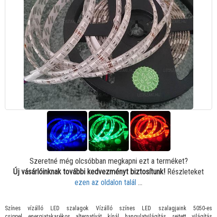
Szeretné még olcsóbban megkapni ezt a terméket?
Új vásárlóinknak további kedvezményt biztosítunk!
Részleteket
ezen az oldalon talál
...
Színes vízálló LED szalagok Vízálló színes LED szalagjaink 5050-es
csippel energiatakarékos alternatívát kínál hangulatvilágítás, rejtett világítás