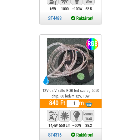
16W
1000
~100W
62.5
Lm
ST4488
Raktáron!
RGB
12V-os Vízálló RGB led szalag 5050
chip, 60 led/m 12V, 10W
fogyasztással, 550 Lumen fényerő,
840 Ft
m
120° világítási szöggel, IP54
védelemmel, 1 év garanciával
14,4W
550 Lm
~60W
38.2
ST4316
Raktáron!