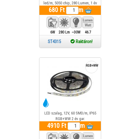
led/m, 5050 chip, 280 Lumen, 1 év
680 Ft
garancia
m
6W
280 Lm
~30W
46.7
ST4315
Raktáron!
RGB+WW
LED szalag, 12V, 60 SMD/m, IP65
RGB+WW 2 év gar.
4910 Ft
m