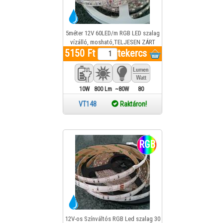
5méter 12V 60LED/m RGB LED szalag
vízálló, mosható,TELJESEN ZÁRT
5150 Ft
MŰANYAG CSŐBEN ERŐS
tekercs
IGÉNYBEVÉTELRE IS ALKALMAS 1év
gar.
10W
800 Lm
~80W
80
VT148
Raktáron!
RGB
12V-os Színváltós RGB Led szalag 30