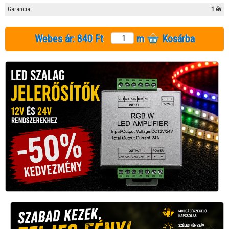
Garancia :
1 év
Webes ár:
840 Ft
m
Kosárba