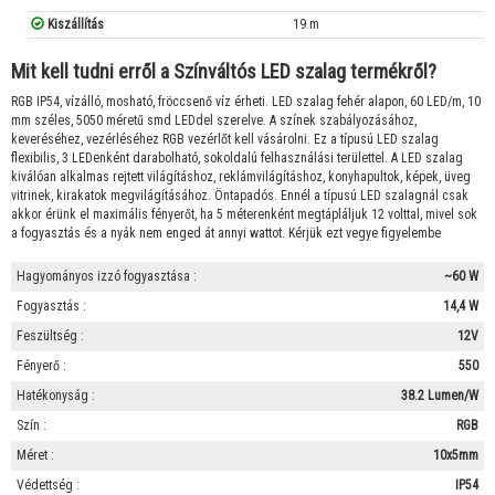
Kiszállítás
19 m
Mit kell tudni erről a Színváltós LED szalag termékről?
RGB IP54, vízálló, mosható, fröccsenő víz érheti. LED szalag fehér alapon, 60 LED/m, 10
mm széles, 5050 méretű smd LEDdel szerelve. A színek szabályozásához,
keveréséhez, vezérléséhez RGB vezérlőt kell vásárolni. Ez a típusú LED szalag
flexibilis, 3 LEDenként darabolható, sokoldalú felhasználási területtel. A LED szalag
kiválóan alkalmas rejtett világításhoz, reklámvilágításhoz, konyhapultok, képek, üveg
vitrinek, kirakatok megvilágításához. Öntapadós. Ennél a típusú LED szalagnál csak
akkor érünk el maximális fényerőt, ha 5 méterenként megtápláljuk 12 volttal, mivel sok
a fogyasztás és a nyák nem enged át annyi wattot. Kérjük ezt vegye figyelembe
Hagyományos izzó fogyasztása :
~60 W
Fogyasztás :
14,4 W
Feszültség :
12V
Fényerő :
550
Hatékonyság :
38.2 Lumen/W
Szín :
RGB
Méret :
10x5mm
Védettség :
IP54