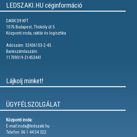
LEDSZAKI.HU céginformáció
DARK D9 KFT.
1076 Budapest, Thököly út 5.
Központi iroda, raktár és logisztika
Adószám: 32436103-2-43
Bankszámlaszám:
11709019-21453441
Lájkolj minket!
ÜGYFÉLSZOLGÁLAT
Központi iroda:
E-mail:iroda@ledszaki.hu
Telefon: 06 1 44 54 322