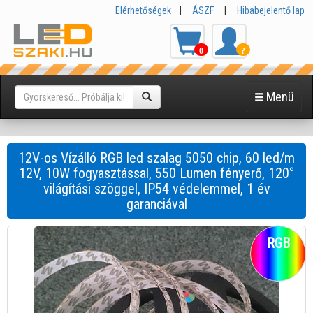
Elérhetőségek
|
ÁSZF
|
Hibabejelentő lap
0
?
Menü
12V-os Vízálló RGB led szalag 5050 chip, 60 led/m
12V, 10W fogyasztással, 550 Lumen fényerő, 120°
világítási szöggel, IP54 védelemmel, 1 év
garanciával
RGB