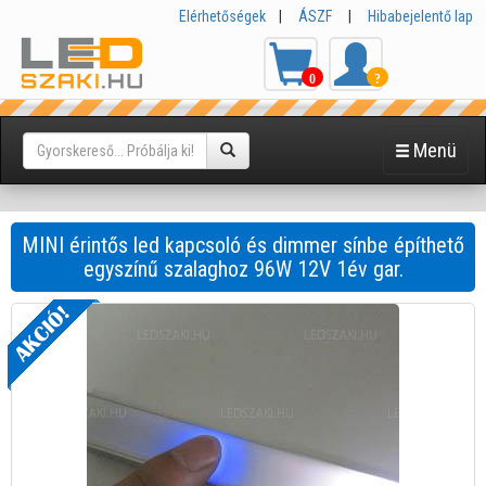
Elérhetőségek
|
ÁSZF
|
Hibabejelentő lap
0
?
Menü
MINI érintős led kapcsoló és dimmer sínbe építhető
egyszínű szalaghoz 96W 12V 1év gar.