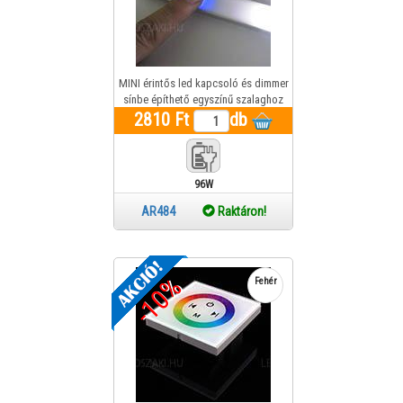
MINI érintős led kapcsoló és dimmer
sínbe építhető egyszínű szalaghoz
2810 Ft
96W 12V 1év gar.
db
96W
AR484
Raktáron!
-10%
Fehér