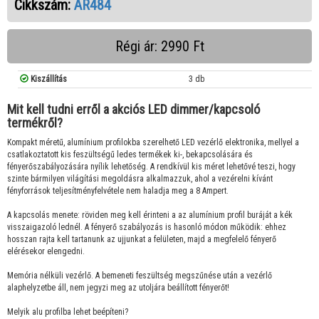
Cikkszám:
AR484
Régi ár: 2990 Ft
Kiszállítás
3 db
Mit kell tudni erről a akciós LED dimmer/kapcsoló
termékről?
Kompakt méretű, alumínium profilokba szerelhető LED vezérlő elektronika, mellyel a
csatlakoztatott kis feszültségű ledes termékek ki-, bekapcsolására és
fényerőszabályozására nyílik lehetőség. A rendkívül kis méret lehetővé teszi, hogy
szinte bármilyen világítási megoldásra alkalmazzuk, ahol a vezérelni kívánt
fényforrások teljesítményfelvétele nem haladja meg a 8 Ampert.
A kapcsolás menete: röviden meg kell érinteni a az alumínium profil buráját a kék
visszaigazoló lednél. A fényerő szabályozás is hasonló módon működik: ehhez
hosszan rajta kell tartanunk az ujjunkat a felületen, majd a megfelelő fényerő
elérésekor elengedni.
Memória nélküli vezérlő. A bemeneti feszültség megszűnése után a vezérlő
alaphelyzetbe áll, nem jegyzi meg az utoljára beállított fényerőt!
Melyik alu profilba lehet beépíteni?