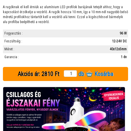
A rugóknak el kell érniük az alumínium LED profilok burájának tetejét ahhoz, hogy a
kapcsolást érzékelje a vezérlő. A rugók hossza 10 mm, így a 10 mm-nél nagyobb belső
méretű profilokhoz távtartót kell a vezérlő alá tenni. Ezzel a kigészítéssel bármelyik
alu profilba beépíthető a vezérlő.
Fogyasztás :
96 W
Feszültség :
12-24V DC
Méret :
40x12x5mm
Garancia :
1 év
Akciós ár:
2810 Ft
db
Kosárba