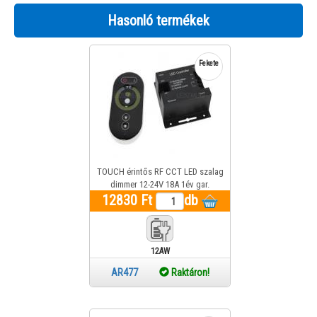
Hasonló termékek
Fekete
TOUCH érintős RF CCT LED szalag
dimmer 12-24V 18A 1év gar.
12830 Ft
db
12AW
AR477
Raktáron!