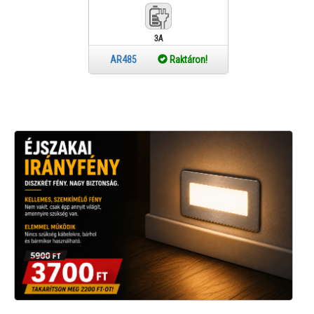
3A
max.W
AR485
Raktáron!