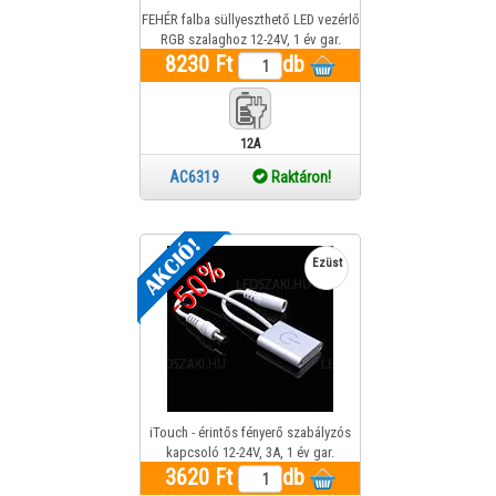
FEHÉR falba süllyeszthető LED vezérlő
RGB szalaghoz 12-24V, 1 év gar.
8230 Ft
db
12A
max.W
AC6319
Raktáron!
-50%
Ezüst
iTouch - érintős fényerő szabályzós
kapcsoló 12-24V, 3A, 1 év gar.
3620 Ft
db