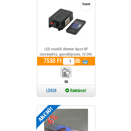
Fekete
LED vezérlő dimmer lapos RF
távirányítós, gyorsklipszes, 12-24V,
7530 Ft
18A, 2 év gar.
db
8A
max.W
LD828
Raktáron!
-6%