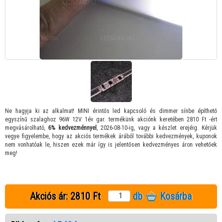
Ne hagyja ki az alkalmat! MINI érintős led kapcsoló és dimmer sínbe építhető
egyszínű szalaghoz 96W 12V 1év gar. termékünk akciónk keretében 2810 Ft -ért
megvásárolható,
6% kedvezménnyel
, 2026-08-10-ig, vagy a készlet erejéig. Kérjük
vegye figyelembe, hogy az akciós termékek árából további kedvezmények, kuponok
nem vonhatóak le, hiszen ezek már így is jelentősen kedvezményes áron vehetőek
meg!
Akciós ár:
2810 Ft
db
Kosárba