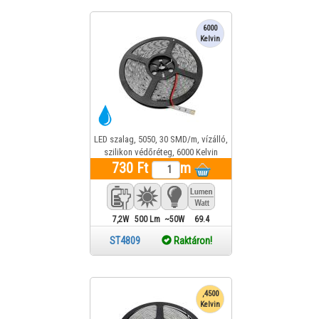
6000
Kelvin
LED szalag, 5050, 30 SMD/m, vízálló,
szilikon védőréteg, 6000 Kelvin
730 Ft
m
7,2W
500 Lm
~50W
69.4
ST4809
Raktáron!
,4500
Kelvin