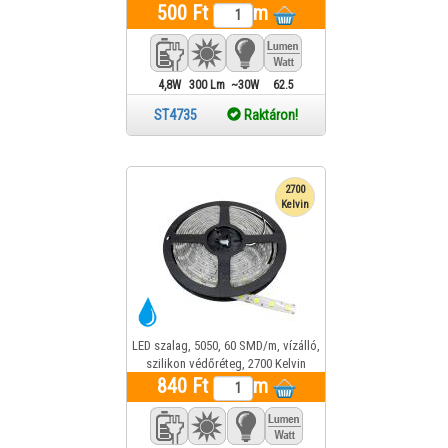
500 Ft
m
4,8W
300 Lm
~30W
62.5
ST4735
Raktáron!
2700
Kelvin
LED szalag, 5050, 60 SMD/m, vízálló,
szilikon védőréteg, 2700 Kelvin
840 Ft
m