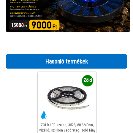
Hasonló termékek
Zöld
ZÖLD LED szalag, 3528, 60 SMD/m,
vízálló, szilikon védőréteg, zöld fény