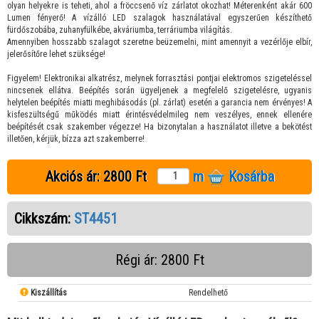
olyan helyekre is teheti, ahol a fröccsenő víz zárlatot okozhat! Méterenként akár 600
Lumen fényerő! A vízálló LED szalagok használatával egyszerűen készíthető
fürdőszobába, zuhanyfülkébe, akváriumba, terráriumba világítás.
Amennyiben hosszabb szalagot szeretne beüzemelni, mint amennyit a vezérlője elbír,
jelerősítőre lehet szüksége!
Figyelem! Elektronikai alkatrész, melynek forrasztási pontjai elektromos szigeteléssel
nincsenek ellátva. Beépítés során ügyeljenek a megfelelő szigetelésre, ugyanis
helytelen beépítés miatti meghibásodás (pl. zárlat) esetén a garancia nem érvényes! A
kisfeszültségű működés miatt érintésvédelmileg nem veszélyes, ennek ellenére
beépítését csak szakember végezze! Ha bizonytalan a használatot illetve a bekötést
illetően, kérjük, bízza azt szakemberre!
Akciós ár:
2800 Ft
m
Kosárba
Cikkszám:
ST4451
Régi ár: 2800 Ft
Kiszállítás
Rendelhető