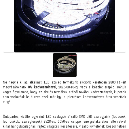
Ne hagyja ki az alkalmat! LED szalag termékünk akciónk keretében 2800 Ft -ért
megvásárolható,
0% kedvezménnyel
, 2026-08-10-ig, vagy a készlet erejéig. Kérjük
vegye figyelembe, hogy az akciós termékek árából további kedvezmények, kuponok
nem vonhatóak le, hiszen ezek már így is jelentősen kedvezményes áron vehetőek
meg!
Öntapadós, vízálló, egyszinű LED szalagok Vízálló SMD LED szalagjaink (ledsorok,
led csíkok, szalagfények) 3528-as, 5050-es csippel energiatakarékos alternatívát
kínál hangulatvilágítás, rejtett világítás készítésére, vízálló kivitelének köszönhetően