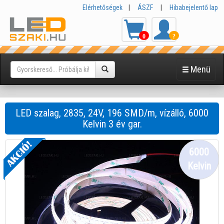
Elérhetőségek
|
ÁSZF
|
Hibabejelentő lap
0
?
Menü
LED szalag, 2835, 24V, 196 SMD/m, vízálló, 6000
Kelvin 3 év gar.
6000
Kelvin