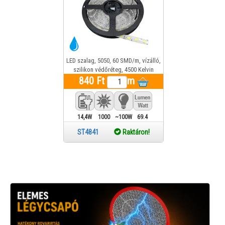
LED szalag, 5050, 60 SMD/m, vízálló,
szilikon védőréteg, 4500 Kelvin
840 Ft
m
14,4W
1000
~100W
69.4
Lm
ST4841
Raktáron!