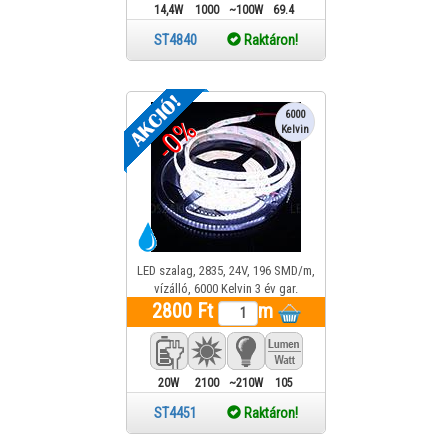
14,4W
1000
~100W
69.4
Lm
ST4840
Raktáron!
6000
-0%
Kelvin
LED szalag, 2835, 24V, 196 SMD/m,
vízálló, 6000 Kelvin 3 év gar.
2800 Ft
m
20W
2100
~210W
105
Lm
ST4451
Raktáron!