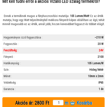
Mit kell tudni erről a akciós Vízálló LED szalag termékről?
Ennek a terméknek magas a fényhasznosítási mutatója:
105 Lumen/Watt
! Ez az érték
mutatja, hogy egy Watt teljesítményből mekkora fényerőt képes előállítani az égő, tehát
minnél magasabb ez az érték, annál jobb, hiszen kevesebbet fogyaszt és többet világít.
Hagyományos izzó fogyasztása :
~210 W
Fogyasztás :
20 W
Feszültség :
24V
Fényerő :
2100
Hatékonyság :
105 Lumen/W
Szín :
Hideg fehér
Méret :
10mm x 2mm
Védettség :
IP65
Garancia :
1 év
Akciós ár:
2800 Ft
m
Kosárba