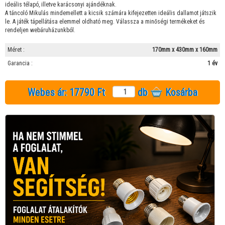
ideális télapó, illetve karácsonyi ajándéknak.
A táncoló Mikulás mindemellett a kicsik számára kifejezetten ideális dallamot játszik
le. A játék tápellátása elemmel oldható meg. Válassza a minőségi termékeket és
rendeljen webáruházunkból.
Méret :
170mm x 430mm x 160mm
Garancia :
1 év
Webes ár:
17790 Ft
db
Kosárba