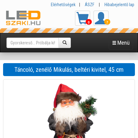
Elérhetőségek
|
ÁSZF
|
Hibabejelentő lap
0
?
Menü
Táncoló, zenélő Mikulás, beltéri kivitel, 45 cm