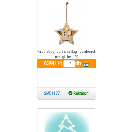
Fa ablak-, ajtódísz, csillag hóemberrel,
melegfehér LED
6390 Ft
db
SME1177
Raktáron!