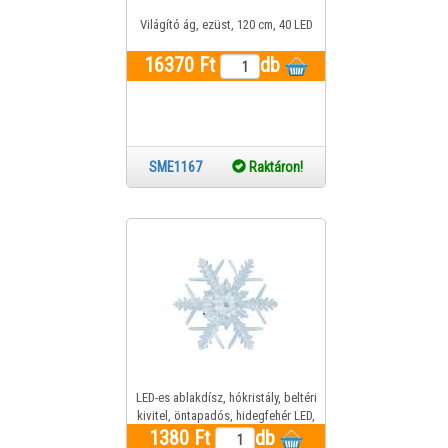
Világító ág, ezüst, 120 cm, 40 LED
16370 Ft
db
SME1167
Raktáron!
LED-es ablakdísz, hókristály, beltéri
kivitel, öntapadós, hidegfehér LED,
1380 Ft
mérete: ? 10 x 3,5 cm
db