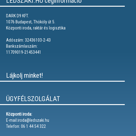
LEDSZAKI.HU céginformáció
DARK D9 KFT.
1076 Budapest, Thököly út 5.
Központi iroda, raktár és logisztika
Adószám: 32436103-2-43
Bankszámlaszám:
11709019-21453441
Lájkolj minket!
ÜGYFÉLSZOLGÁLAT
Központi iroda:
E-mail:iroda@ledszaki.hu
Telefon: 06 1 44 54 322