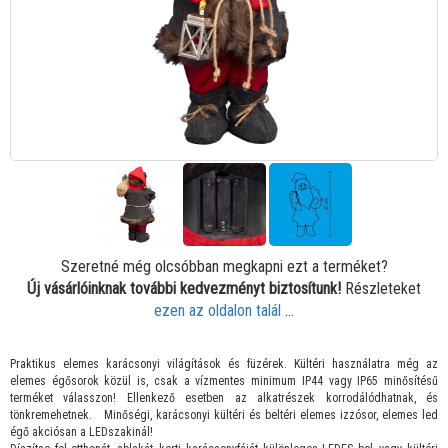
Szeretné még olcsóbban megkapni ezt a terméket?
Új vásárlóinknak további kedvezményt biztosítunk!
Részleteket
ezen az oldalon talál
...
Praktikus elemes karácsonyi világítások és füzérek. Kültéri használatra még az
elemes égősorok közül is, csak a vízmentes minimum IP44 vagy IP65 minősítésű
terméket válasszon! Ellenkező esetben az alkatrészek korrodálódhatnak, és
tönkremehetnek. Minőségi, karácsonyi kültéri és beltéri elemes izzósor, elemes led
égő akciósan a LEDszakinál!