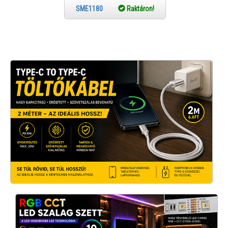
SME1180
Raktáron!