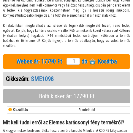
Díszítse fel otthonát, ablakát, kerti karácsonyfáját különleges LEDES bel, vagy kültéri
égőkkel, melyhez nem kell konnektor vagy hálózati feszültség, csupán pár darab elem!
A ledek kis fogyasztásának köszönhetően még így is hosszú ideig müködik.
Környezettudatosabb megoldás, ha tölthető elemet használ a használatukhoz.
Kínálatunkban megtalálhatja az ízlésének leginkább megfelelő füzért, nano ledet,
égősort. Kérjük, hogy kültérre csakis vízálló IP65 termékeink közül válasszon! Kültérre
(vízhatlan helyre) legalább IP44 minősítésű ledet vásároljon, különben a termék
beázhat és tönkremehet! Kérjük figyelje a termék adatlapján, hogy az adott termék
vízálló-e.
Webes ár:
17790 Ft
db
Kosárba
Cikkszám:
SME1098
Bolti kisker ár: 17790 Ft
Kiszállítás
Rendelhető
Mit kell tudni erről az Elemes karácsonyi fény termékről?
A kisgyermekek kedvenc játéka lesz a zenére táncoló Mikulás. A KDD 45 kifejezetten