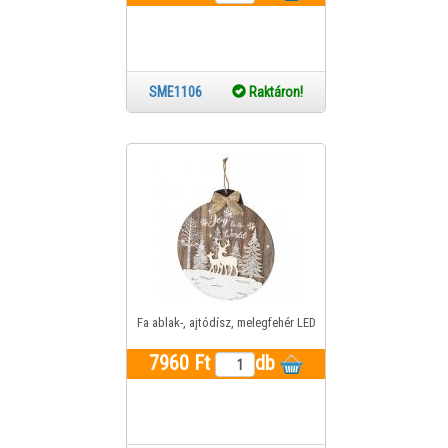
SME1106
Raktáron!
Fa ablak-, ajtódísz, melegfehér LED
7960 Ft
db