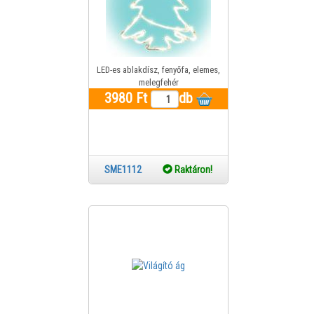
LED-es ablakdísz, fenyőfa, elemes,
melegfehér
3980 Ft
db
SME1112
Raktáron!