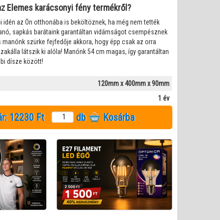
l az Elemes karácsonyi fény termékről?
ői idén az Ön otthonába is beköltöznek, ha még nem tették
anó, sapkás barátaink garantáltan vidámságot csempésznek
 manónk szürke fejfedője akkora, hogy épp csak az orra
akálla látszik ki alóla! Manónk 54 cm magas, így garantáltan
bi dísze között!
120mm x 400mm x 90mm
1 év
ár:
12230 Ft
db
Kosárba