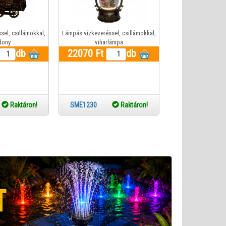
el, csillámokkal,
Lámpás vízkeveréssel, csillámokkal,
dony
viharlámpa
db
22070 Ft
db
9
Raktáron!
SME1230
Raktáron!