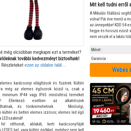
Csatlakozők, kiegészítők
Mit kell tudni errő
 és díszek
A Mikulás főállású segít
volna! Pár éve menő a m
zerek
az ünnepekbe! KDD 54-es
hegye és hosszú ezüst sz
nem veszik el a lakás töb
Méret :
é még olcsóbban megkapni ezt a terméket?
árlóinknak további kedvezményt biztosítunk!
Garancia :
Részleteket
ezen az oldalon talál
...
Webes 
 elemes karácsonyi világítások és füzérek. Kültéri
tra még az elemes égősorok közül is, csak a
s minimum IP44 vagy IP65 minősítésű terméket
on! Ellenkező esetben az alkatrészek
lódhatnak, és tönkremehetnek. Minőségi,
 kültéri és beltéri elemes izzósor, elemes led égő
a LEDszakinál!
 fel otthonát, ablakát, kerti karácsonyfáját
 LEDES bel, vagy kültéri égőkkel, melyhez nem kell