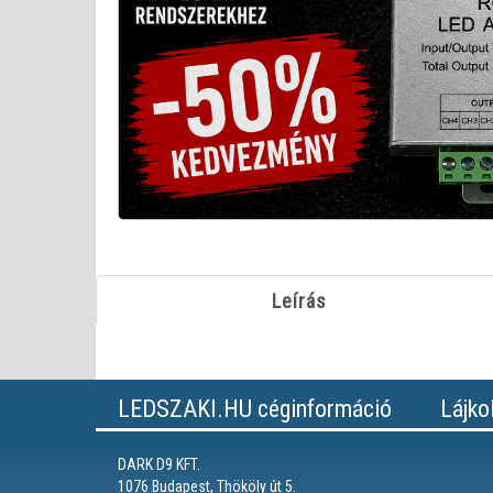
Leírás
LEDSZAKI.HU céginformáció
Lájko
DARK D9 KFT.
1076 Budapest, Thököly út 5.