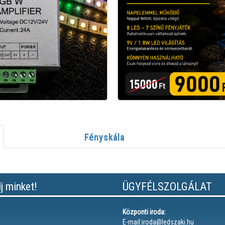
Fényskála
lj minket!
ÜGYFÉLSZOLGÁLAT
Központi iroda:
E-mail:iroda@ledszaki.hu