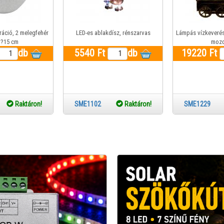
áció, 2 melegfehér
LED-es ablakdísz, rénszarvas
Lámpás vízkeveréss
 ?15 cm
moz
db
5540 Ft
db
19220 Ft
60
Raktáron!
SME1102
Raktáron!
SME122