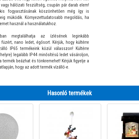
 vagy hálózati feszültség, csupán pár darab elem!
kis fogyasztásának köszönhetően még így is
eig müködik. Környezettudatosabb megoldás, ha
elemet használ a használatukhoz.
nkban megtalálhatja az ízlésének leginkább
füzért, nano ledet, égősort. Kérjük, hogy kültérre
zálló IP65 termékeink közül válasszon! Kültérre
 helyre) legalább IP44 minősítésű ledet vásároljon,
a termék beázhat és tönkremehet! Kérjük figyelje a
atlapján, hogy az adott termék vízálló-e.
Hasonló termékek