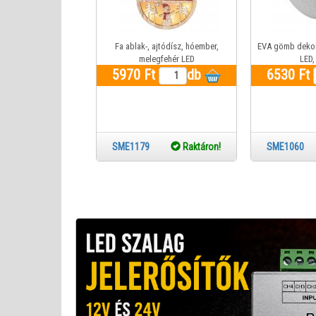
Fa ablak-, ajtódísz, hóember,
EVA gömb dekor
melegfehér LED
LED,
5970 Ft
db
6530 Ft
SME1179
Raktáron!
SME10