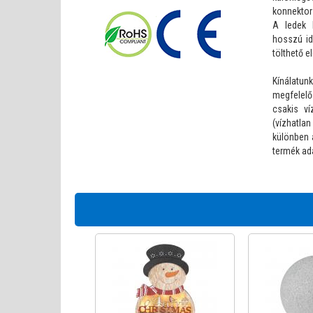
konnektor
A ledek 
hosszú id
tölthető 
Kínálatu
megfelelő 
csakis ví
(vízhatlan
különben 
termék ad