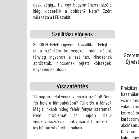
csak végig... Ha egy hagyományos izzója
Karácsonyi dekorációs állatfigurák
kiég, kicserélik a boltban? Nem? Ezért
válassza a LEDszakit.
Projektorok és karácsonyi lé
Szállítási előnyök
30000 Ft Felett ingyenes kiszállítás! Felejtse
el a szállítási költségeket, mert nálunk
Szeretn
tényleg ingyenes a szállítás. Nincsenek
Új vás
apróbetűk, nincsenek rejtett költségek,
egyszerű és olcsó.
Visszatérítés
Praktikus
használa
14 napon belül visszavesszük az árut! Nem
vízmente
fér bele a lámpabúrába? Túl erős a fénye?
válassz
Mégis inkább hideg fehér fényűt szeretne?
korrodá
Nem probléma! 14 napon belül
karácsonyi
visszavesszük a nálunk vásárolt termékeket,
akciósan 
így bátran vásárolhat nálunk.
Díszítse
különleges