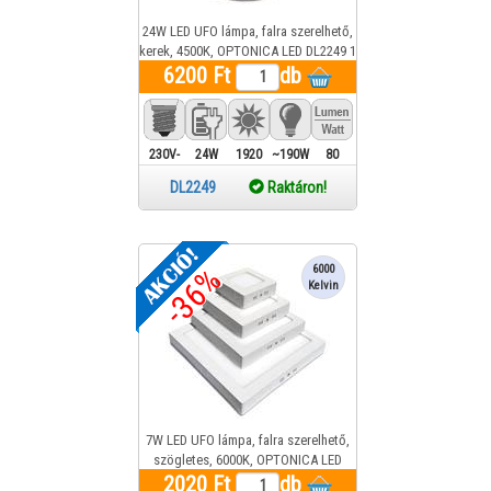
24W LED UFO lámpa, falra szerelhető,
kerek, 4500K, OPTONICA LED DL2249 1
6200 Ft
év gar.
db
230V-
24W
1920
~190W
80
ba
Lm
DL2249
Raktáron!
köthető
-36%
6000
Kelvin
7W LED UFO lámpa, falra szerelhető,
szögletes, 6000K, OPTONICA LED
2020 Ft
DL2237 1 év gar.
db