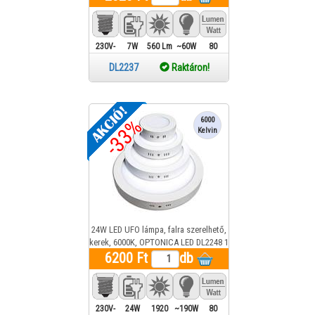
230V-
7W
560 Lm
~60W
80
ba
DL2237
Raktáron!
köthető
-33%
6000
Kelvin
24W LED UFO lámpa, falra szerelhető,
kerek, 6000K, OPTONICA LED DL2248 1
6200 Ft
év gar.
db
230V-
24W
1920
~190W
80