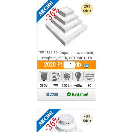
-36%
2700
Kelvin
7W LED UFO lámpa, falra szerelhető,
szögletes, 2700K, OPTONICA LED
2020 Ft
DL2238 1 év gar.
db
230V-
7W
560 Lm
~60W
80
ba
DL2238
Raktáron!
köthető
-36%
4500
Kelvin