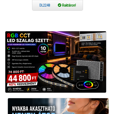
ba
Lm
DL2248
Raktáron!
köthető