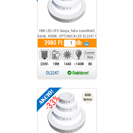
18W LED UFO lámpa, falra szerelhető,
kerek, 4500K, OPTONICA LED DL2247 1
3980 Ft
év gar.
db
230V-
18W
1440
~140W
80
ba
Lm
DL2247
Raktáron!
köthető
-33%
4500
Kelvin