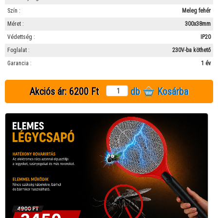
Szín :
Meleg fehér
Méret :
300x38mm
Védettség :
IP20
Foglalat :
230V-ba köthető
Garancia :
1 év
Akciós ár:
6200 Ft
db
Kosárba