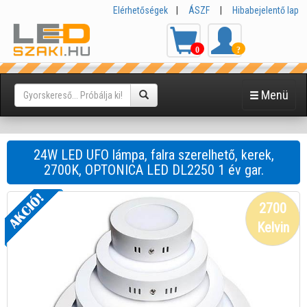
Elérhetőségek
|
ÁSZF
|
Hibabejelentő lap
0
?
Menü
24W LED UFO lámpa, falra szerelhető, kerek,
2700K, OPTONICA LED DL2250 1 év gar.
2700
Kelvin