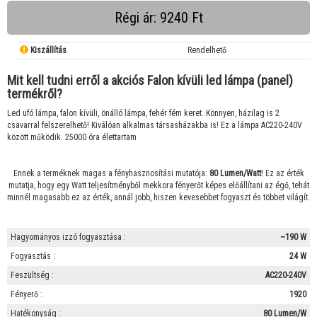
Régi ár: 9240 Ft
Kiszállítás
Rendelhető
Mit kell tudni erről a akciós Falon kívüli led lámpa (panel)
termékről?
Led ufó lámpa, falon kívüli, önálló lámpa, fehér fém keret. Könnyen, házilag is 2
csavarral felszerelhető! Kiválóan alkalmas társasházakba is! Ez a lámpa AC220-240V
között működik. 25000 óra élettartam
Ennek a terméknek magas a fényhasznosítási mutatója:
80 Lumen/Watt
! Ez az érték
mutatja, hogy egy Watt teljesítményből mekkora fényerőt képes előállítani az égő, tehát
minnél magasabb ez az érték, annál jobb, hiszen kevesebbet fogyaszt és többet világít.
Hagyományos izzó fogyasztása :
~190 W
Fogyasztás :
24 W
Feszültség :
AC220-240V
Fényerő :
1920
Hatékonyság :
80 Lumen/W