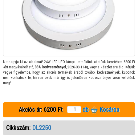
Ne hagyja ki az alkalmat! 24W LED UFO lámpa termékünk akciónk keretében 6200 Ft
-ért megvásárolható,
33% kedvezménnyel
, 2026-08-11-ig, vagy a készlet erejéig. Kérjük
vegye figyelembe, hogy az akciós termékek árából további kedvezmények, kuponok
nem vonhatóak le, hiszen ezek már így is jelentősen kedvezményes áron vehetőek
meg!
Akciós ár:
6200 Ft
db
Kosárba
Cikkszám:
DL2250