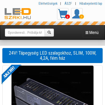
Elérhetőségek
|
ÁSZF
|
Hibabejelentő lap
0
?
Menü
24V! Tápegység LED szalagokhoz, SLIM, 100W,
4,2A, fém ház