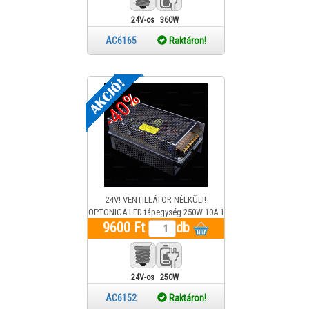
24V-os
360W
AC6165
Raktáron!
-40%
24V! VENTILLÁTOR NÉLKÜLI!
OPTONICA LED tápegység 250W 10A 1
9600 Ft
év garancia
db
24V-os
250W
AC6152
Raktáron!