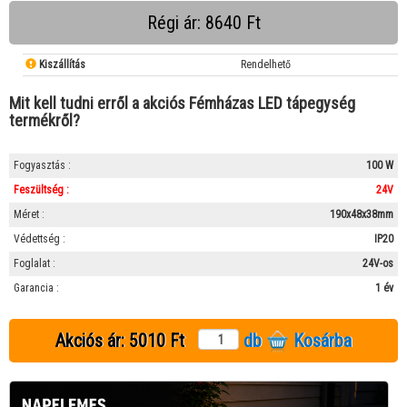
Régi ár: 8640 Ft
Kiszállítás
Rendelhető
Mit kell tudni erről a akciós Fémházas LED tápegység
termékről?
Fogyasztás :
100 W
Feszültség :
24V
Méret :
190x48x38mm
Védettség :
IP20
Foglalat :
24V-os
Garancia :
1 év
Akciós ár:
5010 Ft
db
Kosárba