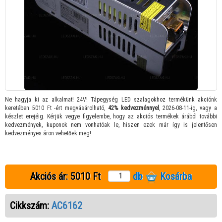
Ne hagyja ki az alkalmat! 24V! Tápegység LED szalagokhoz termékünk akciónk
keretében 5010 Ft -ért megvásárolható,
42% kedvezménnyel
, 2026-08-11-ig, vagy a
készlet erejéig. Kérjük vegye figyelembe, hogy az akciós termékek árából további
kedvezmények, kuponok nem vonhatóak le, hiszen ezek már így is jelentősen
kedvezményes áron vehetőek meg!
Akciós ár:
5010 Ft
db
Kosárba
Cikkszám:
AC6162