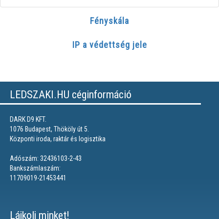
Fényskála
IP a védettség jele
LEDSZAKI.HU céginformáció
DARK D9 KFT.
1076 Budapest, Thököly út 5.
Központi iroda, raktár és logisztika
Adószám: 32436103-2-43
Bankszámlaszám:
11709019-21453441
Lájkolj minket!