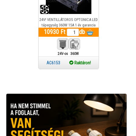
24V! VENTILLÁTOROS OPTONICA LED
tápegység 360W 15A 1 év garancia
10930 Ft
db
24V-os
360W
AC6153
Raktáron!