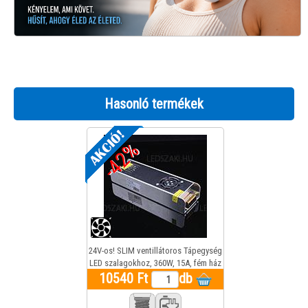
Hasonló termékek
-42%
24V-os! SLIM ventillátoros Tápegység
LED szalagokhoz, 360W, 15A, fém ház
10540 Ft
db