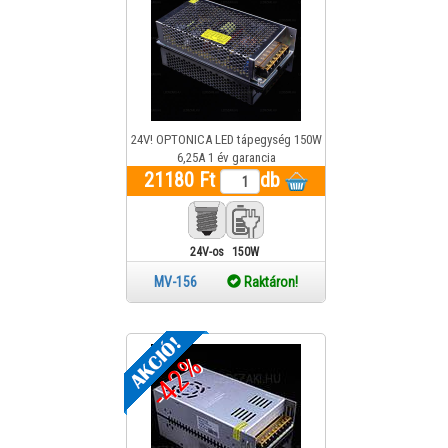
24V! OPTONICA LED tápegység 150W
6,25A 1 év garancia
21180 Ft
db
24V-os
150W
MV-156
Raktáron!
-42%