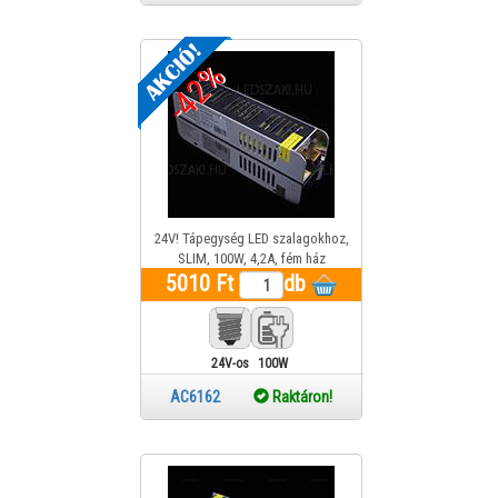
-42%
24V! Tápegység LED szalagokhoz,
SLIM, 100W, 4,2A, fém ház
5010 Ft
db
24V-os
100W
AC6162
Raktáron!