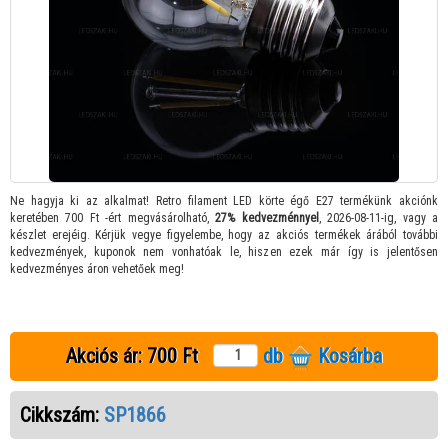
Ne hagyja ki az alkalmat! Retro filament LED körte égő E27 termékünk akciónk
keretében 700 Ft -ért megvásárolható,
27% kedvezménnyel
, 2026-08-11-ig, vagy a
készlet erejéig. Kérjük vegye figyelembe, hogy az akciós termékek árából további
kedvezmények, kuponok nem vonhatóak le, hiszen ezek már így is jelentősen
kedvezményes áron vehetőek meg!
Akciós ár:
700 Ft
db
Kosárba
Cikkszám:
SP1866