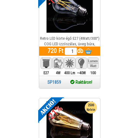
Retro LED körte égő E27 (4Watt/300°)
COG LED izzószálas, üveg búra,
meleg fehér, retro izzó OPTONICA LED
720 Ft
db
SP1859
E27
4W
400 Lm
~40W
100
SP1859
Raktáron!
-21%
2500
Kelvin