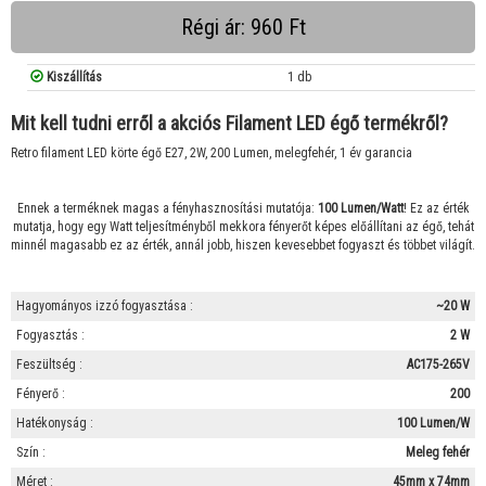
Régi ár: 960 Ft
Kiszállítás
1 db
Mit kell tudni erről a akciós Filament LED égő termékről?
Retro filament LED körte égő E27, 2W, 200 Lumen, melegfehér, 1 év garancia
Ennek a terméknek magas a fényhasznosítási mutatója:
100 Lumen/Watt
! Ez az érték
mutatja, hogy egy Watt teljesítményből mekkora fényerőt képes előállítani az égő, tehát
minnél magasabb ez az érték, annál jobb, hiszen kevesebbet fogyaszt és többet világít.
Hagyományos izzó fogyasztása :
~20 W
Fogyasztás :
2 W
Feszültség :
AC175-265V
Fényerő :
200
Hatékonyság :
100 Lumen/W
Szín :
Meleg fehér
Méret :
45mm x 74mm