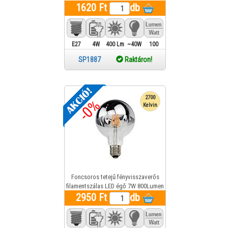
1620 Ft
melegfehér (ezüst)
db
E27
4W
400 Lm
~40W
100
SP1887
Raktáron!
2700
-0%
Kelvin
Foncsoros tetejű fényvisszaverős
filamentszálas LED égő 7W 800Lumen
2950 Ft
melegfehér (ezüst)
db