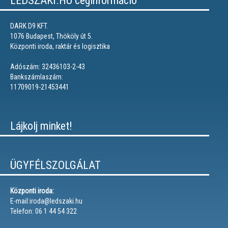
LEDSZAKI.HU céginformáció
DARK D9 KFT.
1076 Budapest, Thököly út 5.
Központi iroda, raktár és logisztika
Adószám: 32436103-2-43
Bankszámlaszám:
11709019-21453441
Lájkolj minket!
ÜGYFÉLSZOLGÁLAT
Központi iroda:
E-mail:iroda@ledszaki.hu
Telefon: 06 1 44 54 322