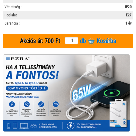
Védettség :
IP20
Foglalat :
E27
Garancia :
1 év
Akciós ár:
700 Ft
db
Kosárba