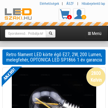
Elérhetőségek
|
ÁSZF
|
Hibabejelentő lap
0
?
Menü
Retro filament LED körte égő E27, 2W, 200 Lumen,
melegfehér, OPTONICA LED SP1866 1 év garancia
2800
Kelvin