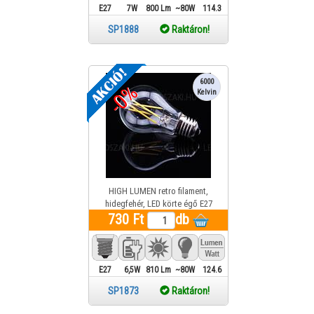
E27
7W
800 Lm
~80W
114.3
SP1888
Raktáron!
6000
-0%
Kelvin
HIGH LUMEN retro filament,
hidegfehér, LED körte égő E27
(6,5Watt/300°) OPTONICA LED SP1873
730 Ft
db
1 év gar.
E27
6,5W
810 Lm
~80W
124.6
SP1873
Raktáron!