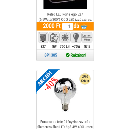
Retro LED körte égő E27
(6,5Watt/300°) COG LED izzószálas,
üveg búra, extrameleg fehér, retro
2000 Ft
db
izzó
E27
8W
700 Lm
~70W
87.5
SP1305
Raktáron!
-40%
2700
Kelvin
Foncsoros tetejű fényvisszaverős
filamentszálas LED égő 4W 400Lumen