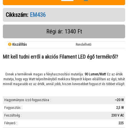
Cikkszám:
EM436
Régi ár: 1340 Ft
Kiszállítás
Rendelhető
Mit kell tudni erről a akciós Filament LED égő termékről?
Ennek a terméknek magas a fényhasznosítási mutatója:
90 Lumen/Watt
! Ez az érték
mutatja, hogy egy Watt teljesítményből mekkora fényerőt képes előállítani az égő, tehát
minnél magasabb ez az érték, annál jobb, hiszen kevesebbet fogyaszt és többet világít.
Hagyományos izzó fogyasztása :
~20 W
Fogyasztás :
2,5 W
Feszültség :
230 V AC
Fényerő :
225