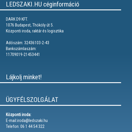
LEDSZAKI.HU céginformáció
DARK D9 KFT.
1076 Budapest, Thököly út 5.
Központi iroda, raktár és logisztika
Adószám: 32436103-2-43
Bankszámlaszám:
11709019-21453441
Lájkolj minket!
ÜGYFÉLSZOLGÁLAT
Központi iroda:
E-mail:iroda@ledszaki.hu
Telefon: 06 1 44 54 322