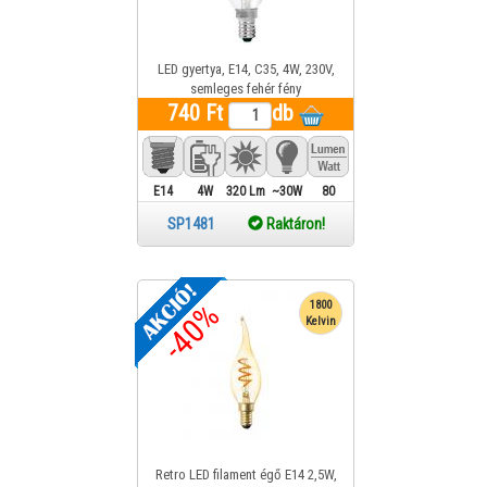
LED gyertya, E14, C35, 4W, 230V,
semleges fehér fény
740 Ft
db
E14
4W
320 Lm
~30W
80
SP1481
Raktáron!
-40%
1800
Kelvin
Retro LED filament égő E14 2,5W,