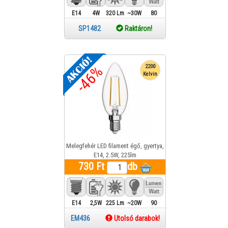
E14
4W
320 Lm
~30W
80
SP1482
Raktáron!
-46%
2200
Kelvin
Melegfehér LED filament égő, gyertya,
E14, 2.5W, 225lm
730 Ft
db
E14
2,5W
225 Lm
~20W
90
EM436
Utolsó darabok!