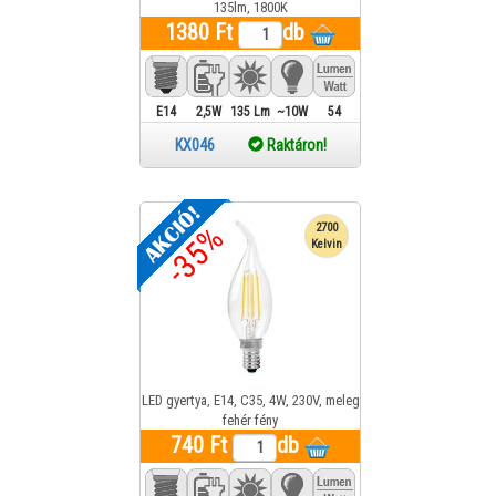
135lm, 1800K
1380 Ft
db
E14
2,5W
135 Lm
~10W
54
KX046
Raktáron!
-35%
2700
Kelvin
LED gyertya, E14, C35, 4W, 230V, meleg
fehér fény
740 Ft
db