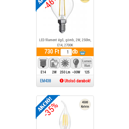
-46%
LED filament égő, gömb, 2W, 250lm,
E14, 2700K
730 Ft
db
E14
2W
250 Lm
~30W
125
EM438
Utolsó darabok!
-35%
4500
Kelvin