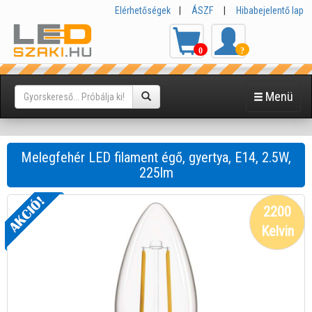
Elérhetőségek
|
ÁSZF
|
Hibabejelentő lap
0
?
Menü
Melegfehér LED filament égő, gyertya, E14, 2.5W,
225lm
2200
Kelvin