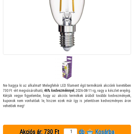
Ne hagyja ki az alkalmat! Melegfehér LED filament égő termékünk akciónk keretében
730 Ft -ért megvásárolható,
46% kedvezménnyel
, 2026-08-11-ig, vagy a készlet erejéig.
Kérjük vegye figyelembe, hogy az akciós termékek árából további kedvezmények,
kuponok nem vonhatóak le, hiszen ezek már így is jelentősen kedvezményes áron
vehetőek meg!
Akciós ár:
730 Ft
db
Kosárba