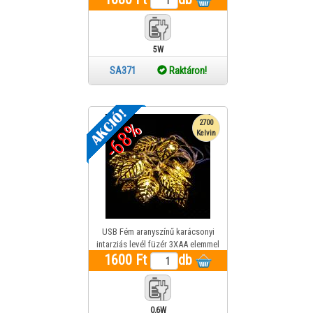
5W
SA371
Raktáron!
-68%
2700
Kelvin
USB Fém aranyszínű karácsonyi
intarziás levél füzér 3XAA elemmel
1600 Ft
működik óarany fénnyel
db
0,6W