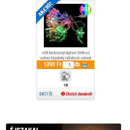
-63%
RGB
USB karácsonyi égősor 20db-os
színes hópehely váltakozó színnel
1390 Ft
világít
db
1W
SA1175
Utolsó darabok!