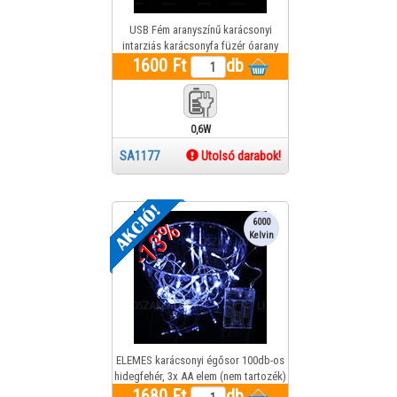
USB Fém aranyszínű karácsonyi
intarziás karácsonyfa füzér óarany
1600 Ft
fénnyel
db
0,6W
SA1177
Utolsó darabok!
-13%
6000
Kelvin
ELEMES karácsonyi égősor 100db-os
hidegfehér, 3x AA elem (nem tartozék)
1680 Ft
db