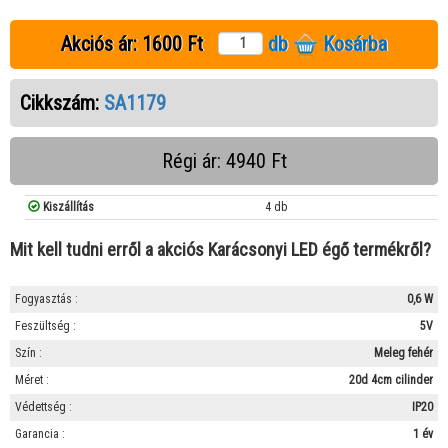
Akciós ár:
1600 Ft
db
Kosárba
Cikkszám:
SA1179
Régi ár: 4940 Ft
Kiszállítás
4 db
Mit kell tudni erről a akciós Karácsonyi LED égő termékről?
Fogyasztás :
0,6 W
Feszültség :
5V
Szín :
Meleg fehér
Méret :
20d 4cm cilinder
Védettség :
IP20
Garancia :
1 év