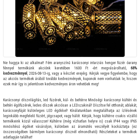
Ne hagyja ki az alkalmat! Fém aranyszínű karácsonyi intarziás henger füzér óarany
fénnyel termékünk akciónk keretében 1600 Ft -ért megvásárolható,
68%
kedvezménnyel
, 2026-08-13-ig, vagy a készlet erejéig. Kérjük vegye figyelembe, hogy
az akciós termékek árából további kedvezmények, kuponok nem vonhatóak le, hiszen
ezek már így is jelentősen kedvezményes áron vehetőek meg!
Karácsonyi díszvilágítás, led füzérek, kül- és beltérre Minőségi karácsonyi kültéri és
beltéri égőfüzérek, ledes díszek akciósan a LEDszakinál! Díszítse fel otthonát, ablakát,
karácsonyfáját különleges LED égőkkel! Kínálatunkban megtalálhatja az ízlésének
leginkább megfelelő füzért, jégcsapot, vagy hálót. Kérjük, hogy kültérre csakis vízálló
termékeink közül válasszon! Kültérre (még vízhatlan helyre is) csak IP44 vagy IP65
minősítésű égőket vásároljon, különben az áramütés veszélyét kockáztatja (ez
összességében bármilyen karácsonyi dísznél elmondható) Részleteket a termékek
adatlapján találhat!