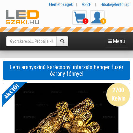
Elérhetőségek
|
ÁSZF
|
Hibabejelentő lap
0
?
Menü
Fém aranyszínű karácsonyi intarziás henger füzér
óarany fénnyel
2700
Kelvin