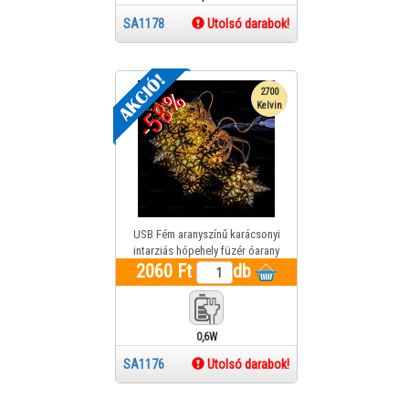
SA1178
Utolsó darabok!
-58%
2700
Kelvin
USB Fém aranyszínű karácsonyi
intarziás hópehely füzér óarany
2060 Ft
fénnyel
db
0,6W
SA1176
Utolsó darabok!