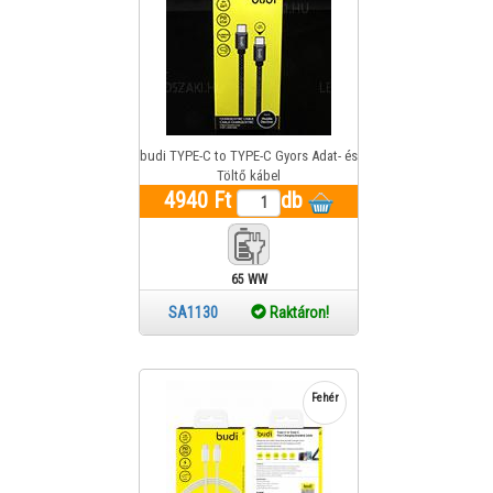
budi TYPE-C to TYPE-C Gyors Adat- és
Töltő kábel
4940 Ft
db
65 WW
SA1130
Raktáron!
Fehér