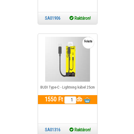
SA01906
Raktáron!
Fekete
BUDI Type-C - Lightning kábel 25cm
1550 Ft
db
SA01316
Raktáron!