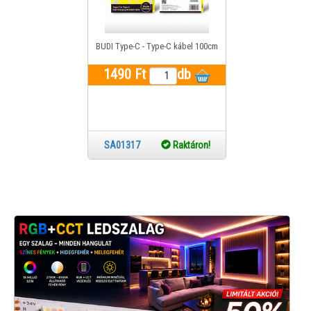
BUDI Type-C - Type-C kábel 100cm
1490 Ft
db
SA01317
Raktáron!