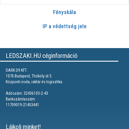
Fényskála
IP a védettség jele
LEDSZAKI.HU céginformáció
DARK D9 KFT.
1076 Budapest, Thököly út 5.
Központi iroda, raktár és logisztika
Adószám: 32436103-2-43
Bankszámlaszám:
11709019-21453441
Lájkolj minket!