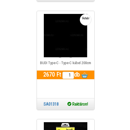
Fehér
BUDI Type-C - Type-C kábel 200cm
2670 Ft
db
SA01318
Raktáron!