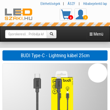
Elérhetőségek
|
ÁSZF
|
Hibabejelentő lap
0
?
Menü
BUDI Type-C - Lightning kábel 25cm
Fekete