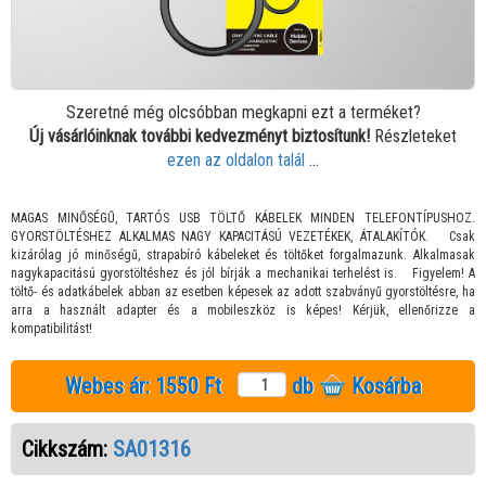
Szeretné még olcsóbban megkapni ezt a terméket?
Új vásárlóinknak további kedvezményt biztosítunk!
Részleteket
ezen az oldalon talál
...
MAGAS MINŐSÉGŰ, TARTÓS USB TÖLTŐ KÁBELEK MINDEN TELEFONTÍPUSHOZ.
GYORSTÖLTÉSHEZ ALKALMAS NAGY KAPACITÁSÚ VEZETÉKEK, ÁTALAKÍTÓK. Csak
kizárólag jó minőségű, strapabíró kábeleket és töltőket forgalmazunk. Alkalmasak
nagykapacitású gyorstöltéshez és jól bírják a mechanikai terhelést is. Figyelem! A
töltő- és adatkábelek abban az esetben képesek az adott szabványű gyorstöltésre, ha
arra a használt adapter és a mobileszköz is képes! Kérjük, ellenőrizze a
kompatibilitást!
Webes ár:
1550 Ft
db
Kosárba
Cikkszám:
SA01316