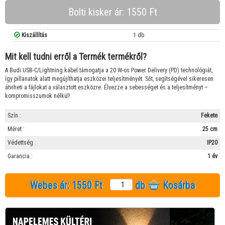
Bolti kisker ár: 1550 Ft
Kiszállítás
1 db
Mit kell tudni erről a Termék termékről?
A Budi USB-C/Lightning kábel támogatja a 20 W-os Power Delivery (PD) technológiát,
így pillanatok alatt megújíthatja eszközei teljesítményét. Sőt, segítségével sikeresen
átviheti a fájlokat a választott eszközre. Élvezze a sebességet és a teljesítményt –
kompromisszumok nélkül!
Szín :
Fekete
Méret :
25 cm
Védettség :
IP20
Garancia :
1 év
Webes ár:
1550 Ft
db
Kosárba