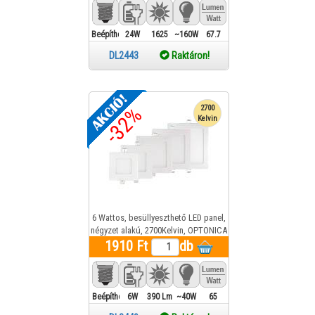
Beépíthető
24W
1625
~160W
67.7
Lm
DL2443
Raktáron!
-32%
2700
Kelvin
6 Wattos, besüllyeszthető LED panel,
négyzet alakú, 2700Kelvin, OPTONICA
1910 Ft
LED-DL2449 1 év gar.
db
Beépíthető
6W
390 Lm
~40W
65