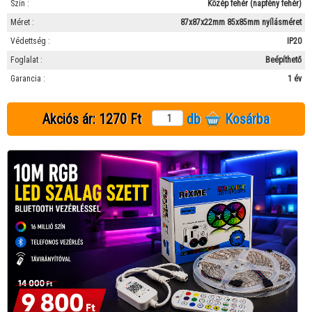
Szín :
Közép fehér (napfény fehér)
Méret :
87x87x22mm 85x85mm nyílásméret
Védettség :
IP20
Foglalat :
Beépíthető
Garancia :
1 év
Akciós ár:
1270 Ft
db
Kosárba