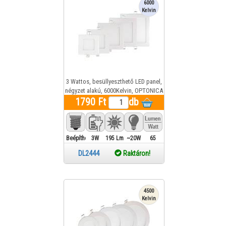
6000
Kelvin
3 Wattos, besüllyeszthető LED panel,
négyzet alakú, 6000Kelvin, OPTONICA
1790 Ft
LED-DL2444 1 év gar.
db
Beépíthető
3W
195 Lm
~20W
65
DL2444
Raktáron!
4500
Kelvin