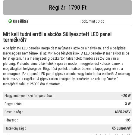
Régi ár: 1790 Ft
Kiszállítás
Több, mint 50 db
Mit kell tudni erről a akciós Süllyesztett LED panel
termékről?
A beépíthető LED panelek megoldást nyújtanak azokon a helyeken. ahol a beépítési
mélységben nem férnek el az MR16-os fényforrások. A LED paneleket már akkor is be
lehet építeni, ha a mennyezeti gipszkarton tábla fölött mindössze 2-3 cm van a
plafonig. Plafonba simuló kivitelük kapcsán modern megjelenést kölcsönöznek a
megvilágított helyiségnek. Rögzítési pontok a hátsó részen. a tápegység része a
csomagnak. Ez a típusú LED panel gipszkartonba vagy bútorlapba építhető. A csomag
tartalmazza a rugókat. A gipszkarton kivágási lyukméretét az adatlap "méret"
mezőjénél találja! 25000 óra élettartam.
Hagyományos izzó fogyasztása :
~20 W
Fogyasztás :
3 W
Feszültség :
AC85-265V
Fényerő :
195
Hatékonyság :
65 Lumen/W