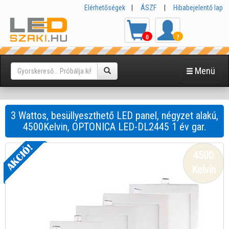
Elérhetőségek
|
ÁSZF
|
Hibabejelentő lap
0
?
Menü
3 Wattos, besüllyeszthető LED panel, négyzet alakú,
4500Kelvin, OPTONICA LED-DL2445 1 év gar.
4500
Kelvin