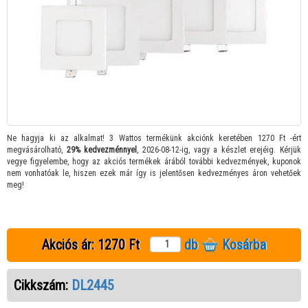
Ne hagyja ki az alkalmat! 3 Wattos termékünk akciónk keretében 1270 Ft -ért
megvásárolható,
29% kedvezménnyel
, 2026-08-12-ig, vagy a készlet erejéig. Kérjük
vegye figyelembe, hogy az akciós termékek árából további kedvezmények, kuponok
nem vonhatóak le, hiszen ezek már így is jelentősen kedvezményes áron vehetőek
meg!
Akciós ár:
1270 Ft
db
Kosárba
Cikkszám:
DL2445