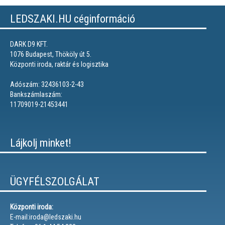
LEDSZAKI.HU céginformáció
DARK D9 KFT.
1076 Budapest, Thököly út 5.
Központi iroda, raktár és logisztika
Adószám: 32436103-2-43
Bankszámlaszám:
11709019-21453441
Lájkolj minket!
ÜGYFÉLSZOLGÁLAT
Központi iroda:
E-mail:iroda@ledszaki.hu