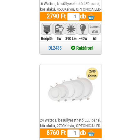
6 Wattos, besüllyeszthető LED panel,
kör alakú, 4500Kelvin, OPTONICA LED-
2790 Ft
DL2435 1 év gar.
db
Beépíthető
6W
390 Lm
~40W
65
DL2435
Raktáron!
2700
Kelvin
24 Wattos, besüllyeszthető LED panel,
kör alakú, 2700Kelvin, OPTONICA LED-
8760 Ft
DL2443 1 év gar.
db