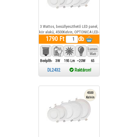
3 Wattos, besüllyeszthető LED panel,
kör alakú, 4500Kelvin, OPTONICA LED-
1790 Ft
DL2432 1 év gar.
db
Beépíthető
3W
195 Lm
~20W
65
DL2432
Raktáron!
4500
Kelvin