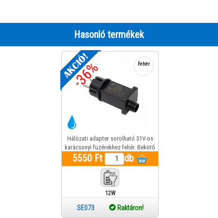
Hasonló termékek
-36%
Fehér
Hálózati adapter sorolható 31V-os
karácsonyi füzérekhez fehér. Bekötő
kábel nélkül! Max 1200Led 12W
5550 Ft
db
12W
SE073
Raktáron!