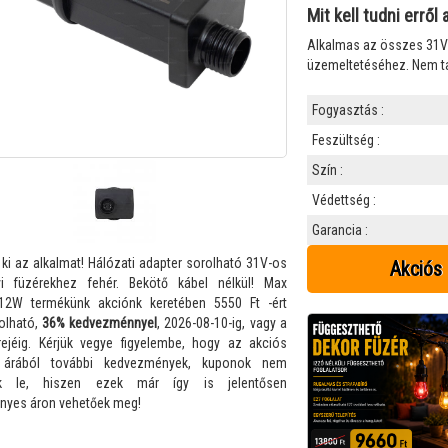
Csatlakozők, kiegészítők
Mit kell tudni errő
 és díszek
Alkalmas az összes 31V
üzemeltetéséhez. Nem ta
zerek
Fogyasztás :
Feszültség :
Szín :
Védettség :
Garancia :
 ki az alkalmat! Hálózati adapter sorolható 31V-os
Akciós 
yi füzérekhez fehér. Bekötő kábel nélkül! Max
12W termékünk akciónk keretében 5550 Ft -ért
olható,
36% kedvezménnyel
, 2026-08-10-ig, vagy a
rejéig. Kérjük vegye figyelembe, hogy az akciós
 árából további kedvezmények, kuponok nem
ak le, hiszen ezek már így is jelentősen
yes áron vehetőek meg!