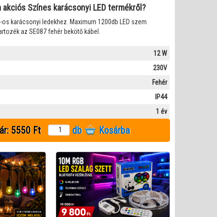
l a akciós Színes karácsonyi LED termékről?
-os karácsonyi ledekhez. Maximum 1200db LED szem
rtozék az SE087 fehér bekötő kábel.
12 W
230V
Fehér
IP44
1 év
ár:
5550 Ft
db
Kosárba