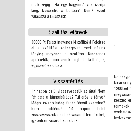
csak végig... Ha egy hagyományos izzója
Karácsonyi dekorációs állatfigurák
kiég, kicserélik a boltban? Nem? Ezért
válassza a LEDszakit.
Projektorok és karácsonyi lé
Szállítási előnyök
30000 Ft Felett ingyenes kiszállítás! Felejtse
el a szállítási költségeket, mert nálunk
tényleg ingyenes a szállítás. Nincsenek
apróbetűk, nincsenek rejtett költségek,
egyszerű és olcsó.
Ne hagyja
Visszatérítés
karácson
1200Led 
14 napon belül visszavesszük az árut! Nem
megvásár
fér bele a lámpabúrába? Túl erős a fénye?
készlet e
Mégis inkább hideg fehér fényűt szeretne?
termékek
Nem probléma! 14 napon belül
vonható
visszavesszük a nálunk vásárolt termékeket,
kedvezmén
így bátran vásárolhat nálunk.