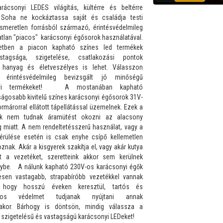
rácsonyi LEDES világítás, kültérre és beltérre
! Soha ne kockáztassa saját és családja testi
ismeretlen forrásból származó, érintésvédelmileg
atlan "piacos" karácsonyi égősorok használatával.
ben a piacon kapható színes led termékek
astagsága, szigetelése, csatlakozási pontok
e hanyag és életveszélyes is lehet. Válasszon
, érintésvédelmileg bevizsgált jó minőségű
nyi termékeket! A mostanában kapható
ságosabb kivitelű színes karácsonyi égősorok 31V-
rmárorral ellátott tápellátással üzemelnek. Ezek a
ek nem tudnak áramütést okozni az alacsony
g miatt. A nem rendeltetésszerű használat, vagy a
érülése esetén is csak enyhe csípő kellemetlen
znak. Akár a kisgyerek szakítja el, vagy akár kutya
t a vezetéket, szeretteink akkor sem kerülnek
lybe. A nálunk kapható 230V-os karácsonyi égők
esen vastagabb, strapabíróbb vezetékkel vannak
, hogy hosszú éveken keresztül, tartós és
ágos védelmet tudjanak nyújtani annak
takor. Bárhogy is döntsön, mindig válassza a
 szigetelésű és vastagságú karácsonyi LEDeket!