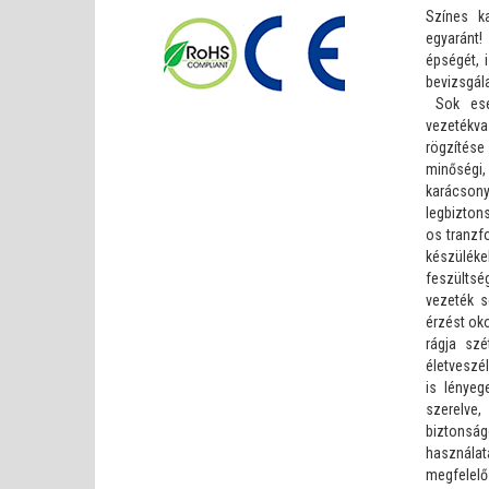
Színes ka
egyaránt
épségét, 
bevizsgál
Sok eset
vezetékv
rögzítés
minőségi
karácso
legbizton
os tranzfo
készülék
feszültsé
vezeték s
érzést oko
rágja szé
életveszé
is lényeg
szerelve
biztons
használa
megfelelő