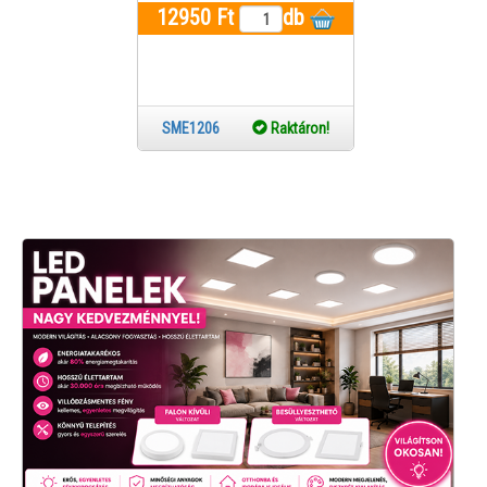
12950 Ft
db
SME1206
Raktáron!