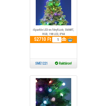
iSparkle LED-es fényfüzér, SMART,
RGB, 198 LED, IP44
52710 Ft
db
SME1221
Raktáron!