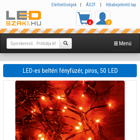
Elérhetőségek
|
ÁSZF
|
Hibabejelentő lap
0
?
Menü
LED-es beltéri fényfüzér, piros, 50 LED