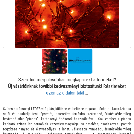
Szeretné még olcsóbban megkapni ezt a terméket?
Új vásárlóinknak további kedvezményt biztosítunk!
Részleteket
ezen az oldalon talál
...
Színes karácsonyi LEDES világítás, kültérre és beltérre egyaránt! Soha ne kockáztassa
saját és családja testi épségét, ismeretlen forrásból származó, érintésvédelmileg
bevizsgálatlan "piacos" karácsonyi égősorok használatával. Sok esetben a piacon
kapható színes led termékek vezetékvastagsága, szigetelése, csatlakozási pontok
rögzítése hanyag és életveszélyes is lehet. Válasszon minőségi, érintésvédelmileg