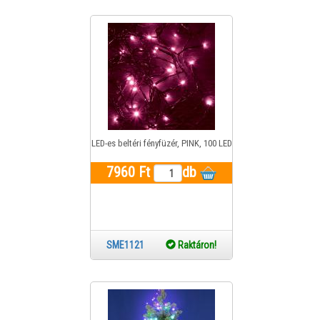
LED-es beltéri fényfüzér, PINK, 100 LED
7960 Ft
db
SME1121
Raktáron!