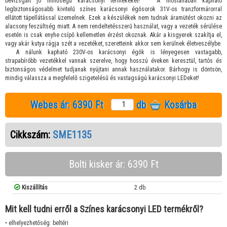
bevizsgált jó minőségű karácsonyi termékeket! A mostanában kapható
legbiztonságosabb kivitelű színes karácsonyi égősorok 31V-os tranzformárorral
ellátott tápellátással üzemelnek. Ezek a készülékek nem tudnak áramütést okozni az
alacsony feszültség miatt. A nem rendeltetésszerű használat, vagy a vezeték sérülése
esetén is csak enyhe csípő kellemetlen érzést okoznak. Akár a kisgyerek szakítja el,
vagy akár kutya rágja szét a vezetéket, szeretteink akkor sem kerülnek életveszélybe.
A nálunk kapható 230V-os karácsonyi égők is lényegesen vastagabb,
strapabíróbb vezetékkel vannak szerelve, hogy hosszú éveken keresztül, tartós és
biztonságos védelmet tudjanak nyújtani annak használatakor. Bárhogy is döntsön,
mindig válassza a megfelelő szigetelésű és vastagságú karácsonyi LEDeket!
Webes ár:
6390 Ft
db
Kosárba
Cikkszám:
SME1135
Bolti kisker ár: 6390 Ft
Kiszállítás
2 db
Mit kell tudni erről a Színes karácsonyi LED termékről?
• elhelyezhetőség: beltéri