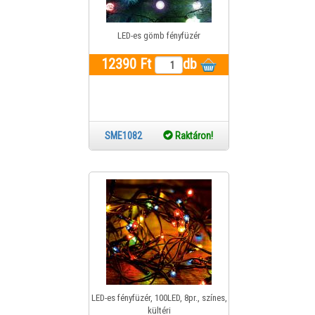
LED-es gömb fényfüzér
12390 Ft
db
SME1082
Raktáron!
LED-es fényfüzér, 100LED, 8pr., színes,
kültéri