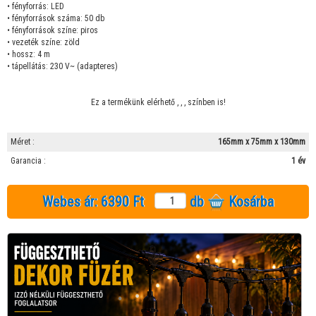
• fényforrás: LED
• fényforrások száma: 50 db
• fényforrások színe: piros
• vezeték színe: zöld
• hossz: 4 m
• tápellátás: 230 V~ (adapteres)
Ez a termékünk elérhető
,
,
,
színben is!
Méret :
165mm x 75mm x 130mm
Garancia :
1 év
Webes ár:
6390 Ft
db
Kosárba