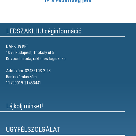
IP a védettség jele
LEDSZAKI.HU céginformáció
DARK D9 KFT.
1076 Budapest, Thököly út 5.
Központi iroda, raktár és logisztika
Adószám: 32436103-2-43
Bankszámlaszám:
11709019-21453441
Lájkolj minket!
ÜGYFÉLSZOLGÁLAT