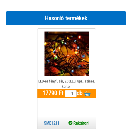
Hasonló termékek
LED-es fényfüzér, 200LED, 8pr., színes,
kültéri
17790 Ft
db
SME1211
Raktáron!