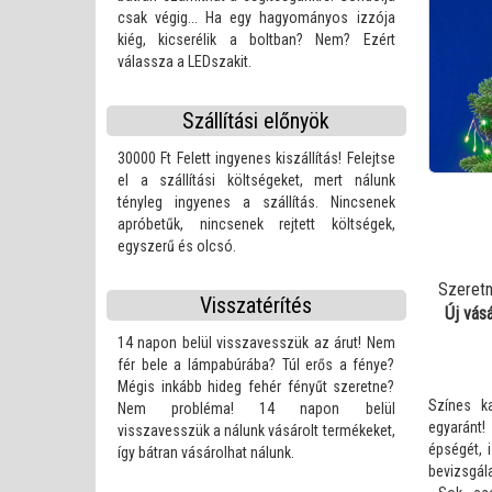
csak végig... Ha egy hagyományos izzója
Karácsonyi dekorációs állatfigurák
kiég, kicserélik a boltban? Nem? Ezért
válassza a LEDszakit.
Projektorok és karácsonyi lé
Szállítási előnyök
30000 Ft Felett ingyenes kiszállítás! Felejtse
el a szállítási költségeket, mert nálunk
tényleg ingyenes a szállítás. Nincsenek
apróbetűk, nincsenek rejtett költségek,
egyszerű és olcsó.
Szeretn
Visszatérítés
Új vás
14 napon belül visszavesszük az árut! Nem
fér bele a lámpabúrába? Túl erős a fénye?
Mégis inkább hideg fehér fényűt szeretne?
Színes ka
Nem probléma! 14 napon belül
egyaránt
visszavesszük a nálunk vásárolt termékeket,
épségét, 
így bátran vásárolhat nálunk.
bevizsgál