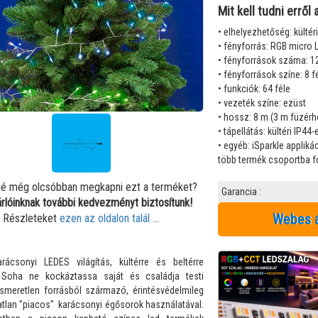
Csatlakozők, kiegészítők
Mit kell tudni errő
 és díszek
• elhelyezhetőség: kültéri 
• fényforrás: RGB micro 
zerek
• fényforrások száma: 1
• fényforrások színe: 8 f
• funkciók: 64 féle
• vezeték színe: ezüst
• hossz: 8 m (3 m füzér
• tápellátás: kültéri IP44
• egyéb: iSparkle applik
több termék csoportba f
é még olcsóbban megkapni ezt a terméket?
Garancia :
árlóinknak további kedvezményt biztosítunk!
Webes 
Részleteket
ezen az oldalon talál
...
rácsonyi LEDES világítás, kültérre és beltérre
! Soha ne kockáztassa saját és családja testi
ismeretlen forrásból származó, érintésvédelmileg
atlan "piacos" karácsonyi égősorok használatával.