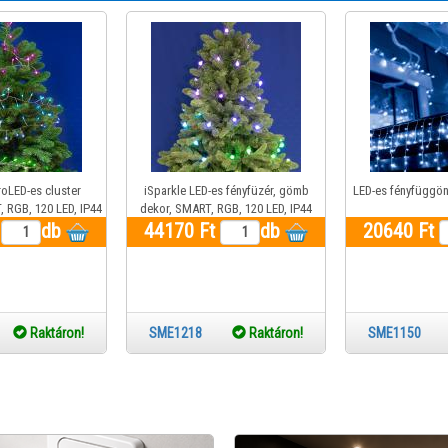
roLED-es cluster
iSparkle LED-es fényfüzér, gömb
LED-es fényfüggön
, RGB, 120 LED, IP44
dekor, SMART, RGB, 120 LED, IP44
t
db
44170 Ft
db
20640 Ft
19
Raktáron!
SME1218
Raktáron!
SME115