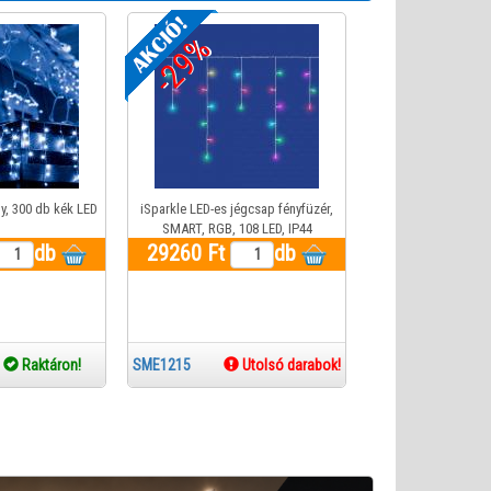
-29%
y, 300 db kék LED
iSparkle LED-es jégcsap fényfüzér,
SMART, RGB, 108 LED, IP44
db
29260 Ft
db
0
Raktáron!
SME1215
Utolsó darabok!