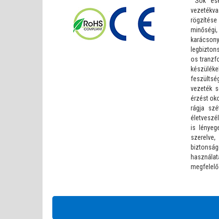
Sok eset
vezetékv
rögzítés
minőségi
karácso
legbizton
os tranzfo
készülék
feszültsé
vezeték s
érzést oko
rágja szé
életveszé
is lényeg
szerelve
biztons
használa
megfelelő