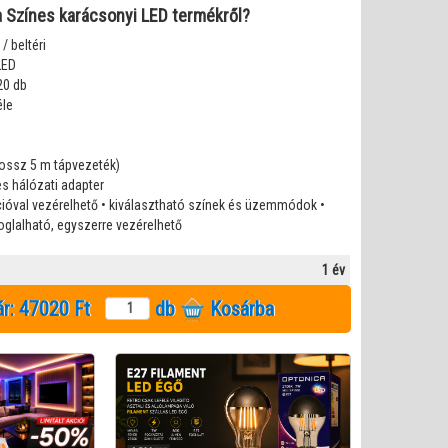
l a Színes karácsonyi LED termékről?
/ beltéri
LED
20 db
éle
hossz 5 m tápvezeték)
-es hálózati adapter
ációval vezérelhető • kiválasztható színek és üzemmódok •
oglalható, egyszerre vezérelhető
1 év
ár:
47020 Ft
db
Kosárba