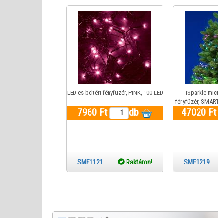
LED-es beltéri fényfüzér, PINK, 100 LED
iSparkle mic
fényfüzér, SMART
7960 Ft
db
47020 F
SME1121
Raktáron!
SME12