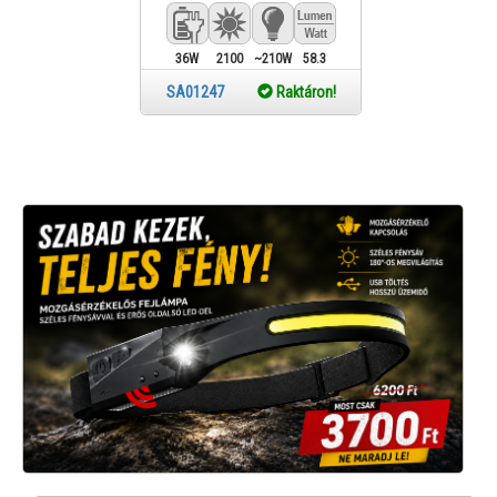
36W
2100
~210W
58.3
Lm
SA01247
Raktáron!