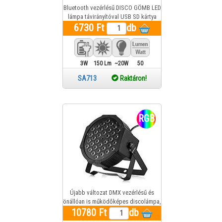
Bluetooth vezérlésű DISCO GÖMB LED
lámpa távirányítóval USB SD kártya
6730 Ft
csatlakozóval
db
3W
150 Lm
~20W
50
SA713
Raktáron!
RGB
Újabb változat DMX vezérlésű és
önállóan is működőképes discolámpa,
10780 Ft
RGB reflektor
db