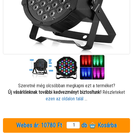
Szeretné még olcsóbban megkapni ezt a terméket?
Új vásárlóinknak további kedvezményt biztosítunk!
Részleteket
ezen az oldalon talál
...
Webes ár:
10780 Ft
db
Kosárba