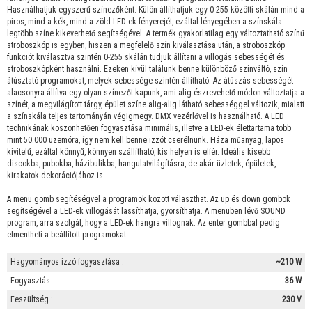
Használhatjuk egyszerű színezőként. Külön állíthatjuk egy 0-255 közötti skálán mind a
piros, mind a kék, mind a zöld LED-ek fényerejét, ezáltal lényegében a színskála
legtöbb színe kikeverhető segítségével. A termék gyakorlatilag egy változtatható színű
stroboszkóp is egyben, hiszen a megfelelő szín kiválasztása után, a stroboszkóp
funkciót kiválasztva szintén 0-255 skálán tudjuk állítani a villogás sebességét és
stroboszkópként használni. Ezeken kívül találunk benne különböző színváltó, szín
átúsztató programokat, melyek sebessége szintén állítható. Az átúszás sebességét
alacsonyra állítva egy olyan színezőt kapunk, ami alig észrevehető módon változtatja a
színét, a megvilágított tárgy, épület színe alig-alig látható sebességgel változik, mialatt
a színskála teljes tartományán végigmegy. DMX vezérlővel is használható. A LED
technikának köszönhetően fogyasztása minimális, illetve a LED-ek élettartama több
mint 50.000 üzemóra, így nem kell benne izzót cserélnünk. Háza műanyag, lapos
kivitelű, ezáltal könnyű, könnyen szállítható, kis helyen is elfér. Ideális kisebb
discokba, pubokba, házibulikba, hangulatvilágításra, de akár üzletek, épületek,
kirakatok dekorációjához is.
A menü gomb segítéségvel a programok között választhat. Az up és down gombok
segítségével a LED-ek villogását lassíthatja, gyorsíthatja. A menüben lévő SOUND
program, arra szolgál, hogy a LED-ek hangra villognak. Az enter gombbal pedig
elmentheti a beállított programokat.
Hagyományos izzó fogyasztása :
~210 W
Fogyasztás :
36 W
Feszültség :
230 V