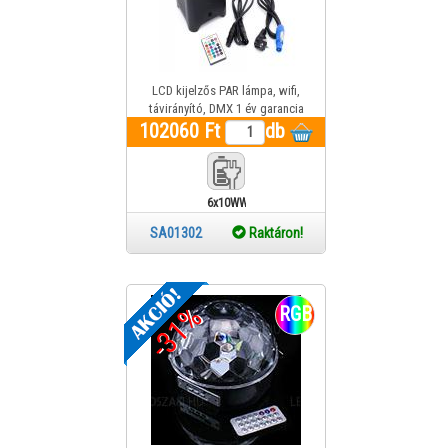
LCD kijelzős PAR lámpa, wifi,
távirányító, DMX 1 év garancia
102060 Ft
db
6x10WW
SA01302
Raktáron!
-31%
RGB