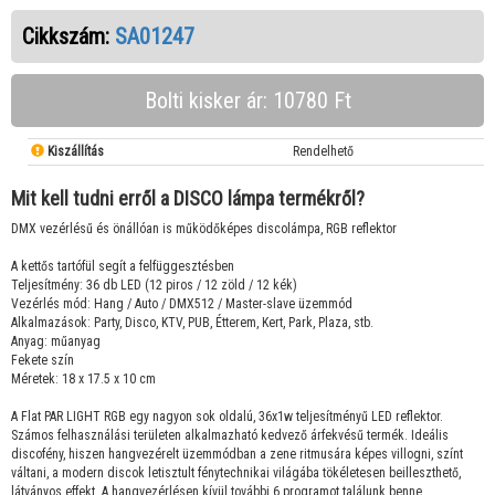
Cikkszám:
SA01247
Bolti kisker ár: 10780 Ft
Kiszállítás
Rendelhető
Mit kell tudni erről a DISCO lámpa termékről?
DMX vezérlésű és önállóan is működőképes discolámpa, RGB reflektor
A kettős tartófül segít a felfüggesztésben
Teljesítmény: 36 db LED (12 piros / 12 zöld / 12 kék)
Vezérlés mód: Hang / Auto / DMX512 / Master-slave üzemmód
Alkalmazások: Party, Disco, KTV, PUB, Étterem, Kert, Park, Plaza, stb.
Anyag: műanyag
Fekete szín
Méretek: 18 x 17.5 x 10 cm
A Flat PAR LIGHT RGB egy nagyon sok oldalú, 36x1w teljesítményű LED reflektor.
Számos felhasználási területen alkalmazható kedvező árfekvésű termék. Ideális
discofény, hiszen hangvezérelt üzemmódban a zene ritmusára képes villogni, színt
váltani, a modern discok letisztult fénytechnikai világába tökéletesen beilleszthető,
látványos effekt. A hangvezérlésen kívül további 6 programot találunk benne.