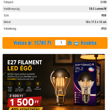
Fényerő :
2100
Hatékonyság :
58.3 Lumen/W
Szín :
RGB
Méret :
18 x 17.5 x 10 cm
Védettség :
IP20
Webes ár:
10780 Ft
db
Kosárba