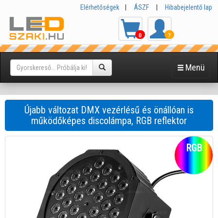
Elérhetőségek
|
ÁSZF
|
Hibabejelentő lap
0
?
Menü
Újabb változat DMX vezérlésű és önállóan is
működőképes discolámpa, RGB reflektor
RGB