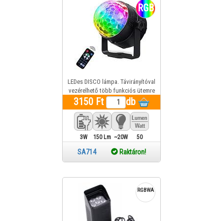
RGB
LEDes DISCO lámpa. Távirányítóval
vezérelhető több funkciós ütemre
3150 Ft
változó színekkel.
db
3W
150 Lm
~20W
50
SA714
Raktáron!
RGBWA