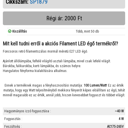
Cikkszám:
SP1879
Régi ár: 2000 Ft
Kiszállítás
Több, mint 50 db
Mit kell tudni erről a akciós Filament LED égő termékről?
Foncsoros retró filamentszálas mormál méretű E27 LED égő.
Ajánlott állólámpába, felfelé világító asztali lámpába, mivel csak lefelé világít.
Bárokba, falikarokba, kerti lámpákba, és számos helyre.
Hangulatos fényforma kialakítására alkalmas.
Ennek a terméknek magas a fényhasznosítási mutatója:
100 Lumen/Watt
! Ez az érték
mutatja, hogy egy Watt teljesítményből mekkora fényerőt képes előállítani az égő, tehát
minnél magasabb ez az érték, annál jobb, hiszen kevesebbet fogyaszt és többet világít.
Hagyományos izzó fogyasztása :
~40 W
Fogyasztás :
4 W
Feszültség :
AC175-265V