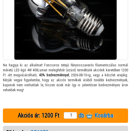
Ne hagyja ki az alkalmat! Foncsoros tetejű fényvisszaverős filamentszálas normál
méretű LED égő 4W 400Lumen melegfehér (ezüst) termékünk akciónk keretében 1200
Ft -ért megvásárolható,
40% kedvezménnyel
, 2026-08-10-ig, vagy a készlet erejéig.
Kérjük vegye figyelembe, hogy az akciós termékek árából további kedvezmények,
kuponok nem vonhatóak le, hiszen ezek már így is jelentősen kedvezményes áron
vehetőek meg!
Akciós ár:
1200 Ft
db
Kosárba