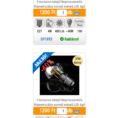
Foncsoros tetejű fényvisszaverős
filamentszálas normál méretű LED égő
4W 400Lumen melegfehér (arany)
1200 Ft
db
E27
4W
400 Lm
~40W
100
SP1893
Raktáron!
-40%
2700
Kelvin
Foncsoros tetejű fényvisszaverős
filamentszálas normál méretű LED égő
4W 400Lumen melegfehér (ezüst)
1200 Ft
db