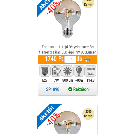
-40%
2700
Kelvin
Foncsoros tetejű fényvisszaverős
filamentszálas LED égő 7W 800Lumen
1740 Ft
melegfehér (earany)
db
E27
7W
800 Lm
~80W
114.3
SP1890
Raktáron!
-40%
2700
Kelvin