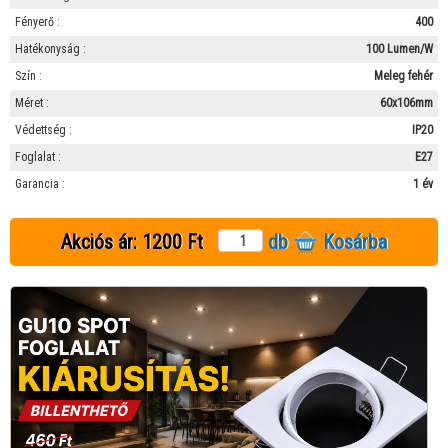
Fényerő :
400
Hatékonyság :
100 Lumen/W
Szín :
Meleg fehér
Méret :
60x106mm
Védettség :
IP20
Foglalat :
E27
Garancia :
1 év
Akciós ár:
1200 Ft
db
Kosárba