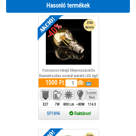
Hasonló termékek
-40%
2700
Kelvin
Foncsoros tetejű fényvisszaverős
filamentszálas normál méretű LED égő
7W 800Lumen melegfehér (arany)
1500 Ft
db
E27
7W
800 Lm
~80W
114.3
SP1896
Raktáron!