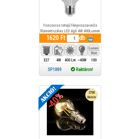
Foncsoros tetejű fényvisszaverős
filamentszálas LED égő 4W 400Lumen
1620 Ft
melegfehér (arany)
db
E27
4W
400 Lm
~40W
100
SP1889
Raktáron!
-40%
2700
Kelvin