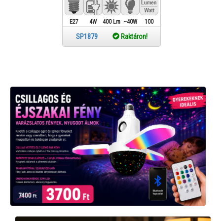
E27
4W
400 Lm
~40W
100
SP1879
Raktáron!