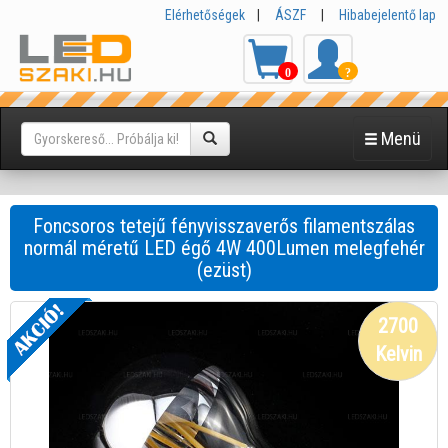
Elérhetőségek
|
ÁSZF
|
Hibabejelentő lap
0
?
Menü
Foncsoros tetejű fényvisszaverős filamentszálas
normál méretű LED égő 4W 400Lumen melegfehér
(ezüst)
2700
Kelvin