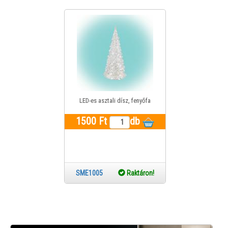
LED-es asztali dísz, fenyőfa
1500 Ft
db
SME1005
Raktáron!