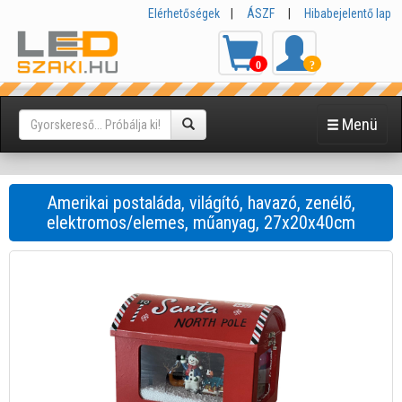
Elérhetőségek
|
ÁSZF
|
Hibabejelentő lap
0
?
Menü
Amerikai postaláda, világító, havazó, zenélő,
elektromos/elemes, műanyag, 27x20x40cm