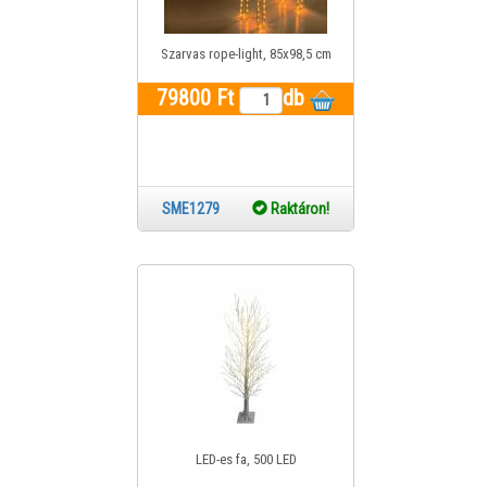
Szarvas rope-light, 85x98,5 cm
79800 Ft
db
SME1279
Raktáron!
LED-es fa, 500 LED