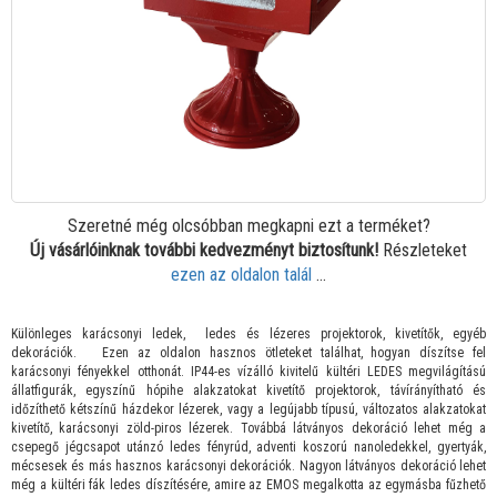
Szeretné még olcsóbban megkapni ezt a terméket?
Új vásárlóinknak további kedvezményt biztosítunk!
Részleteket
ezen az oldalon talál
...
Különleges karácsonyi ledek, ledes és lézeres projektorok, kivetítők, egyéb
dekorációk. Ezen az oldalon hasznos ötleteket találhat, hogyan díszítse fel
karácsonyi fényekkel otthonát. IP44-es vízálló kivitelű kültéri LEDES megvilágítású
állatfigurák, egyszínű hópihe alakzatokat kivetítő projektorok, távírányítható és
időzíthető kétszínű házdekor lézerek, vagy a legújabb típusú, változatos alakzatokat
kivetítő, karácsonyi zöld-piros lézerek. Továbbá látványos dekoráció lehet még a
csepegő jégcsapot utánzó ledes fényrúd, adventi koszorú nanoledekkel, gyertyák,
mécsesek és más hasznos karácsonyi dekorációk. Nagyon látványos dekoráció lehet
még a kültéri fák ledes díszítésére, amire az EMOS megalkotta az egymásba fűzhető