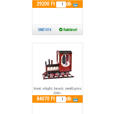
29200 Ft
db
SME1016
Raktáron!
Vonat, világító, havazó, zenélő,piros,
230V~
84070 Ft
db