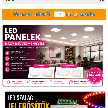
Garancia :
1 év
Webes ár:
56990 Ft
db
Kosárba