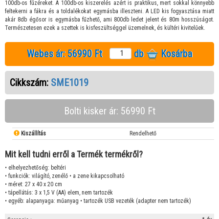
100db-os fűzéreket. A 100db-os kiszerelés azért is praktikus, mert sokkal könnyebb
feltekerni a fákra és a toldalékokat egymásba illeszteni. A LED kis fogyasztása miatt
akár 8db égősor is egymásba fűzhető, ami 800db ledet jelent és 80m hosszúságot.
Természetesen ezek a szettek is kisfeszültséggel üzemelnek, és kültéri kivitelűek.
Webes ár:
56990 Ft
db
Kosárba
Cikkszám:
SME1019
Bolti kisker ár: 56990 Ft
Kiszállítás
Rendelhető
Mit kell tudni erről a Termék termékről?
• elhelyezhetőség: beltéri
• funkciók: világító, zenélő • a zene kikapcsolható
• méret: 27 x 40 x 20 cm
• tápellátás: 3 x 1,5 V (AA) elem, nem tartozék
• egyéb: alapanyaga: műanyag • tartozék USB vezeték (adapter nem tartozék)