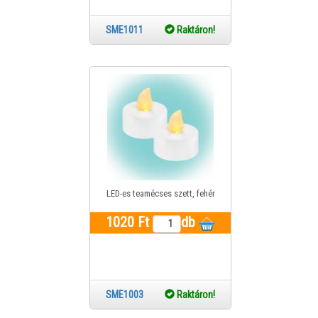
SME1011
Raktáron!
LED-es teamécses szett, fehér
1020 Ft
db
SME1003
Raktáron!