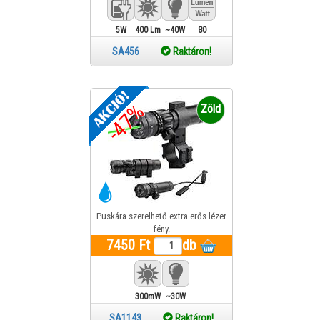
5W
400 Lm
~40W
80
SA456
Raktáron!
-47%
Zöld
Puskára szerelhető extra erős lézer
fény.
7450 Ft
db
300mW
~30W
Lm
SA1143
Raktáron!