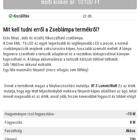
Bolti kisker ár: 10100 Ft
Kiszállítás
22 db
Mit kell tudni erről a Zseblámpa termékről?
Erős fényű , ütés és vízálló, fókuszálható zseblámpa.
A Cree XML- T6 LED az egyik legerősebb és legfényesebb LED a piacon; a normál
zseblámpaizzók erejének sokszorosára képes, hosszabb üzemidő mellett. A lámpa
fegyverre szerelhető a tartozék adapterrel és a vezetékes távkapcsolóval könnyen
kapcsolható is. A lámpa akkumulátorai a tartozék hálózati töltővel tölthetők.
2db 18650-es akkuval működik.
Egy féle maximális fényerő! (nincs villogás sem félfény)
Ennek a terméknek magas a fényhasznosítási mutatója:
87.5 Lumen/Watt
! Ez az érték
mutatja, hogy egy Watt teljesítményből mekkora fényerőt képes előállítani az égő, tehát
minnél magasabb ez az érték, annál jobb, hiszen kevesebbet fogyaszt és többet világít.
Hagyományos izzó fogyasztása :
~70 W
Fogyasztás :
8 W
Feszültség :
Akkus
Fényerő :
700