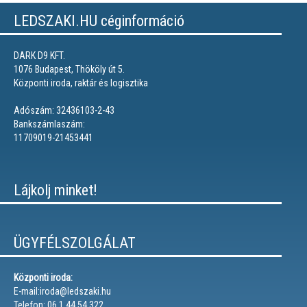
LEDSZAKI.HU céginformáció
DARK D9 KFT.
1076 Budapest, Thököly út 5.
Központi iroda, raktár és logisztika
Adószám: 32436103-2-43
Bankszámlaszám:
11709019-21453441
Lájkolj minket!
ÜGYFÉLSZOLGÁLAT
Központi iroda:
E-mail:iroda@ledszaki.hu
Telefon: 06 1 44 54 322