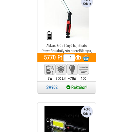
Kelvin
Akkus Erős fényű hajlítható
fényerőszabályzós szerelőlámpa,
mágneses talp, felakasztható, 7W
5770 Ft
db
COB LED
7W
700 Lm
~70W
100
SA902
Raktáron!
6000
Kelvin