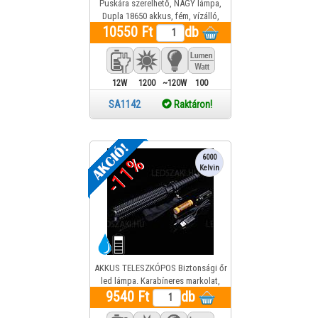
Puskára szerelhető, NAGY lámpa,
Dupla 18650 akkus, fém, vízálló,
10550 Ft
fókuszálható, távkapcsolóval,
db
12W
1200
~120W
100
Lm
SA1142
Raktáron!
-11%
6000
Kelvin
AKKUS TELESZKÓPOS Biztonsági őr
led lámpa. Karabíneres markolat,
bordázott felület, fémház, alul
9540 Ft
db
üvegablaktörő, erős 5W Cree leddel