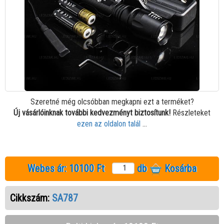
Szeretné még olcsóbban megkapni ezt a terméket?
Új vásárlóinknak további kedvezményt biztosítunk!
Részleteket
ezen az oldalon talál
...
Webes ár:
10100 Ft
db
Kosárba
Cikkszám:
SA787