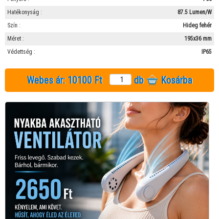
Hatékonyság :
87.5 Lumen/W
Szín :
Hideg fehér
Méret :
195x36 mm
Védettség :
IP65
Webes ár:
10100 Ft
db
Kosárba