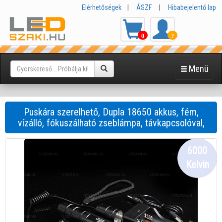
Elérhetőségek
|
ÁSZF
|
Hibabejelentő lap
0
?
Menü
Puskára szerelhető, Dupla 18650 akkus, fém,
vízálló, fókuszálható zseblámpa, távkapcsolóval,
6000
Kelvin